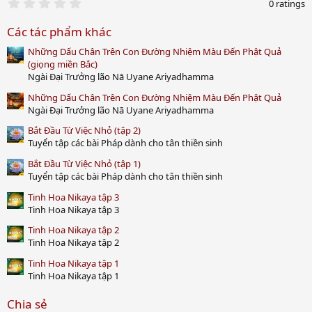
0
0 ratings
.
0
Các tác phẩm khác
0
s
Những Dấu Chân Trên Con Đường Nhiệm Màu Đến Phật Quả
t
a
(giọng miền Bắc)
r
Ngài Đại Trưởng lão Nā Uyane Ariyadhamma
(
s
Những Dấu Chân Trên Con Đường Nhiệm Màu Đến Phật Quả
)
Ngài Đại Trưởng lão Nā Uyane Ariyadhamma
Bắt Đầu Từ Việc Nhỏ (tập 2)
Tuyển tập các bài Pháp dành cho tân thiền sinh
Bắt Đầu Từ Việc Nhỏ (tập 1)
Tuyển tập các bài Pháp dành cho tân thiền sinh
Tinh Hoa Nikaya tập 3
Tinh Hoa Nikaya tập 3
Tinh Hoa Nikaya tập 2
Tinh Hoa Nikaya tập 2
Tinh Hoa Nikaya tập 1
Tinh Hoa Nikaya tập 1
Chia sẻ