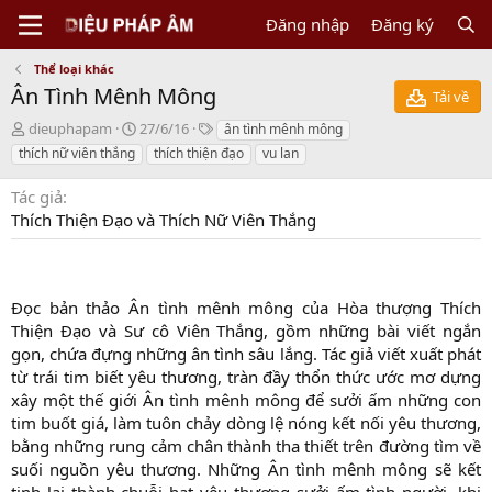
Đăng nhập
Đăng ký
Thể loại khác
Ân Tình Mênh Mông
Tải về
N
C
T
dieuphapam
27/6/16
ân tình mênh mông
g
r
a
thích nữ viên thắng
thích thiện đạo
vu lan
ư
e
g
ờ
a
s
Tác giả
i
t
Thích Thiện Đạo và Thích Nữ Viên Thắng
g
i
ử
o
i
n
d
a
Đọc bản thảo Ân tình mênh mông của Hòa thượng Thích
t
Thiện Đạo và Sư cô Viên Thắng, gồm những bài viết ngắn
e
gọn, chứa đựng những ân tình sâu lắng. Tác giả viết xuất phát
từ trái tim biết yêu thương, tràn đầy thổn thức ước mơ dựng
xây một thế giới Ân tình mênh mông để sưởi ấm những con
tim buốt giá, làm tuôn chảy dòng lệ nóng kết nối yêu thương,
bằng những rung cảm chân thành tha thiết trên đường tìm về
suối nguồn yêu thương. Những Ân tình mênh mông sẽ kết