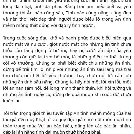
tinh lại thành chuỗi hạt yêu thương sưởi ấm tình người, khi
lòng đã nhạt, tình đã phai. Bằng trái tim hiểu biết và yêu
thương thì Ân nào cũng sâu, Tình nào cũng nặng, cũng đẹp
và nên thơ. Nét đẹp tình người được biểu lộ trong Ân tình
mênh mông thật đúng với đạo lý tình người.
Trong cuộc sống đau khổ và hạnh phúc được biểu hiện qua
nước mắt và nụ cười, giọt nước mắt cho những ân tình chưa
thỏa còn lắng đọng ở bờ mi, hay nụ cười ấm áp của yêu
thương còn giữ lại trên bờ môi, là những điều có thật trong
cõi vô thường. Chúng ta phải biết chắt chiu những ân tình,
đừng để trái tim lỗi nhịp với những ân tình sâu lắng mà trái
tim chưa nói hết lời yêu thương, hay chưa nói lời cảm ơn
những ân tình sâu nặng. Chúng ta hãy nói một lời xin lỗi, một
lời ăn năn sám hối, để lòng mình thanh thản, khi hồi tưởng về
những ân tình ngày cũ, đừng để quá muộn khi cuộc đời chưa
khép lại.
Tôi trân trọng giới thiệu tuyển tập Ân tình mênh mông của hai
tác giả đến quý Phật tử và quý độc giả như một món quà tinh
thần trong mùa Vu lan báo hiếu, dâng lên các bậc ân nhân,
đáp lại ân nặng tình dài muôn thuở không phai.