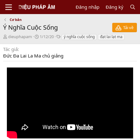
Đăng nhập
Đăng ký
Cơ bản
Ý Nghĩa Cuộc Sống
Tải về
N
C
T
dieuphapam
1/12/20
ý nghĩa cuộc sống
đạt lai lạt ma
g
r
a
ư
e
g
Tác giả
ờ
a
s
Đức Đa Lai La Ma chủ giảng
i
t
g
i
ử
o
i
n
d
a
t
e