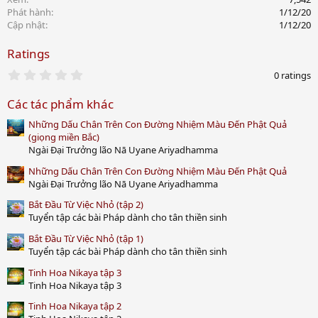
i
Phát hành
1/12/20
o
Cập nhật
1/12/20
n
s
Ratings
:
0
0 ratings
.
0
Các tác phẩm khác
0
s
Những Dấu Chân Trên Con Đường Nhiệm Màu Đến Phật Quả
t
a
(giọng miền Bắc)
r
Ngài Đại Trưởng lão Nā Uyane Ariyadhamma
(
s
Những Dấu Chân Trên Con Đường Nhiệm Màu Đến Phật Quả
)
Ngài Đại Trưởng lão Nā Uyane Ariyadhamma
Bắt Đầu Từ Việc Nhỏ (tập 2)
Tuyển tập các bài Pháp dành cho tân thiền sinh
Bắt Đầu Từ Việc Nhỏ (tập 1)
Tuyển tập các bài Pháp dành cho tân thiền sinh
Tinh Hoa Nikaya tập 3
Tinh Hoa Nikaya tập 3
Tinh Hoa Nikaya tập 2