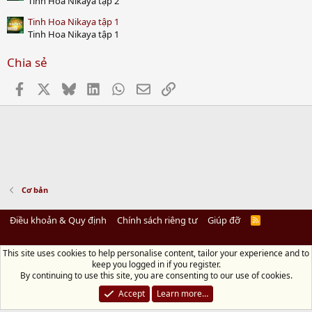
Tinh Hoa Nikaya tập 2
Tinh Hoa Nikaya tập 1
Tinh Hoa Nikaya tập 1
Chia sẻ
Facebook
X
Bluesky
LinkedIn
WhatsApp
Email
Link
Cơ bản
Điều khoản & Quy định
Chính sách riêng tư
Giúp đỡ
R
S
S
This site uses cookies to help personalise content, tailor your experience and to
Diệu Pháp Âm
keep you logged in if you register.
Chùa Diệu Pháp - Số 72/14 Phú Mỹ, Phú Hòa Đông, Củ Chi, TP.HCM
(Xem Bản
By continuing to use this site, you are consenting to our use of cookies.
đồ)
Điện thoại: 028.36208438 | Email: bientap@dieuphapam.net
Accept
Learn more…
Chủ Nhiệm: Thích Minh Thiền