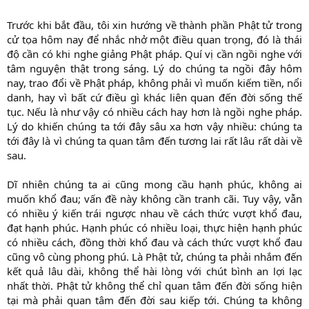
Trước khi bắt đầu, tôi xin hướng về thành phần Phật tử trong
cử tọa hôm nay để nhắc nhở một điều quan trọng, đó là thái
độ cần có khi nghe giảng Phật pháp. Quí vị cần ngồi nghe với
tâm nguyện thật trong sáng. Lý do chúng ta ngồi đây hôm
nay, trao đổi về Phật pháp, không phải vì muốn kiếm tiền, nổi
danh, hay vì bất cứ điều gì khác liên quan đến đời sống thế
tục. Nếu là như vậy có nhiều cách hay hơn là ngồi nghe pháp.
Lý do khiến chúng ta tới đây sâu xa hơn vậy nhiều: chúng ta
tới đây là vì chúng ta quan tâm đến tương lai rất lâu rất dài về
sau.
Dĩ nhiên chúng ta ai cũng mong cầu hạnh phúc, không ai
muốn khổ đau; vấn đề này không cần tranh cãi. Tuy vậy, vẫn
có nhiều ý kiến trái ngược nhau về cách thức vượt khổ đau,
đạt hạnh phúc. Hạnh phúc có nhiều loại, thực hiện hạnh phúc
có nhiều cách, đồng thời khổ đau và cách thức vượt khổ đau
cũng vô cùng phong phú. Là Phật tử, chúng ta phải nhắm đến
kết quả lâu dài, không thể hài lòng với chút bình an lợi lạc
nhất thời. Phật tử không thể chỉ quan tâm đến đời sống hiện
tại mà phải quan tâm đến đời sau kiếp tới. Chúng ta không