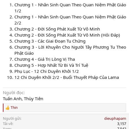
Chương 1 - Nhân Sinh Quan Theo Quan Niệm Phật Giáo
1/2
Chương 1 - Nhân Sinh Quan Theo Quan Niệm Phật Giáo
2/2
Chương 2 - Đời Sống Phát Xuất Từ Vô Minh
Chương 2 - Đời Sống Phát Xuất Từ Vô Minh (Hỏi Đáp)
Chương 3 - Các Giai Đoạn Tu Chứng
Chương 3 - Lời Khuyên Cho Người Tây Phương Tu Theo
Phật Giáo
Chương 4 - Giá Trị Lòng Vị Tha
Chương 5 - Hợp Nhất Từ Bi Và Trí Tuệ
Phụ Lục - 12 Chi Duyên Khởi 1/2
12 Chi Duyên Khởi 2/2 - Buổi Thuyết Pháp Của Lama
Người đọc
Tuấn Anh, Thùy Tiên
Thin
R
e
Người gửi
dieuphapam
a
c
Tải về
3,157
t
Xem
7,542