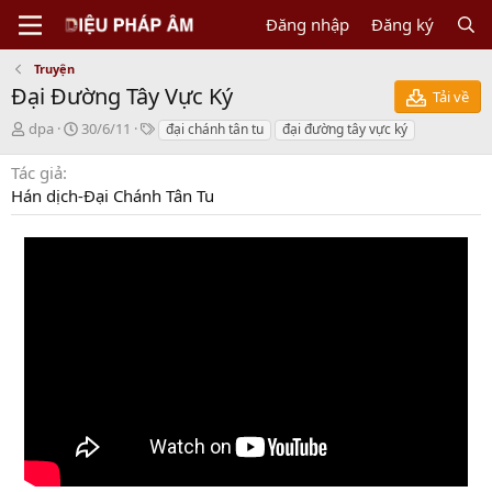
Đăng nhập
Đăng ký
Truyện
Đại Đường Tây Vực Ký
Tải về
N
C
T
dpa
30/6/11
đại chánh tân tu
đại đường tây vực ký
g
r
a
ư
e
g
Tác giả
ờ
a
s
Hán dịch-Đại Chánh Tân Tu
i
t
g
i
ử
o
i
n
d
a
t
e