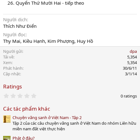
Quyển Thứ Mười Hai - tiếp theo
Người dịch
Thích Như Điển
Người đọc
Thy Mai, Kiều Hạnh, Kim Phượng, Huy Hồ
Người gửi
dpa
Tải về
5,354
Xem
5,354
Phát hành
30/6/11
Cập nhật
3/1/14
Ratings
0
0 ratings
.
0
Các tác phẩm khác
0
s
Chuyện vãng sanh ở Việt Nam - Tập 2
t
a
Tập 2 của các câu chuyện vãng sanh ở Việt Nam do nhóm Liên hữu
r
miền nam đất việt thực hiện
(
s
Phật ở đâu?