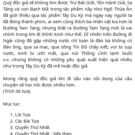
Quý độc giả sẽ không tìm được Trư Bát Giới, Tôn Hành Giả, Sa
Tăng và con Bạch Mã trong tác phẩm nầy như Ngô Thừa Ân
đã giới thiệu qua tác phẩm Tây Du Ký mà ngày nay người ta
đã đóng thành phim, ai xem cũng thích ba nhân vật kia hơn là
Đường Tam Tạng; nhưng thật ra Đường Tam Tạng mới là vai
chính trong khi đi thỉnh kinh như thế. Dĩ nhiên trên đường đi
Ngài cũng đã gặp những nước chỉ toàn là đàn bà không có
đàn ông, qua sa mạc, qua sông Tín Độ chảy xiết, voi bị sụp
nước, kinh bị ướt mất, qua núi Thống Lĩnh lạnh buốt
v.v...nhưng không có những yêu quái xuất hiện quá nhiều
như trong Tây Du Ký đã mê hoặc độc giả
Mong rằng quý độc giả khi đi sâu vào nội dung của câu
chuyện sẽ học hỏi được nhiều hơn.
(Trích lời tựa)
Mục lục:
Lời Tựa
Các Bài Tựa
Quyển Thứ Nhất
Quyển Thứ Nhất - tiếp theo