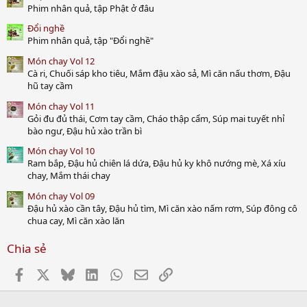
)
Phim nhân quả, tập Phật ở đâu
Đổi nghề
Phim nhân quả, tập "Đổi nghề"
Món chay Vol 12
Cà ri, Chuối sáp kho tiêu, Mắm đậu xào sả, Mì căn nấu thơm, Đậu
hũ tay cầm
Món chay Vol 11
Gỏi đu đủ thái, Cơm tay cầm, Cháo thập cẩm, Súp mai tuyết nhỉ
bào ngư, Đậu hủ xào trần bì
Món chay Vol 10
Ram bắp, Đậu hủ chiên lá dứa, Đậu hủ ky khô nướng mè, Xá xíu
chay, Mắm thái chay
Món chay Vol 09
Đậu hủ xào cần tây, Đậu hủ tìm, Mì căn xào nấm rơm, Súp đông cô
chua cay, Mì căn xào lăn
Chia sẻ
Facebook
X
Bluesky
LinkedIn
WhatsApp
Email
Link