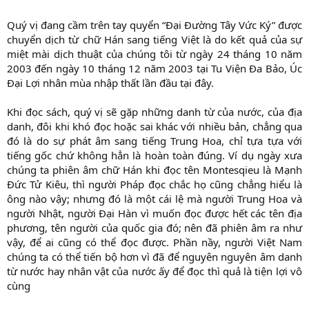
Quý vị đang cầm trên tay quyển “Đại Đường Tây Vức Ký” được
chuyển dịch từ chữ Hán sang tiếng Việt là do kết quả của sự
miệt mài dịch thuật của chúng tôi từ ngày 24 tháng 10 năm
2003 đến ngày 10 tháng 12 năm 2003 tại Tu Viện Đa Bảo, Úc
Đại Lợi nhân mùa nhập thất lần đầu tại đây.
Khi đọc sách, quý vị sẽ gặp những danh từ của nước, của địa
danh, đôi khi khó đọc hoặc sai khác với nhiều bản, chẳng qua
đó là do sự phát âm sang tiếng Trung Hoa, chỉ tựa tựa với
tiếng gốc chứ không hẳn là hoàn toàn đúng. Ví dụ ngày xưa
chúng ta phiên âm chữ Hán khi đọc tên Montesqieu là Mạnh
Đức Tử Kiêu, thì người Pháp đọc chắc họ cũng chẳng hiểu là
ông nào vậy; nhưng đó là một cái lệ mà người Trung Hoa và
người Nhật, người Đại Hàn vì muốn đọc được hết các tên địa
phương, tên người của quốc gia đó; nên đã phiên âm ra như
vậy, để ai cũng có thể đọc được. Phần nầy, người Việt Nam
chúng ta có thể tiến bộ hơn vì đã để nguyên nguyên âm danh
từ nước hay nhân vật của nước ấy để đọc thì quả là tiện lợi vô
cùng