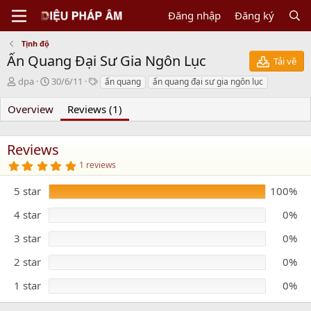
Đăng nhập
Đăng ký
Tịnh độ
Ấn Quang Đại Sư Gia Ngôn Lục
Tải về
N
C
T
dpa
30/6/11
ấn quang
ấn quang đại sư gia ngôn lục
g
r
a
ư
e
g
Overview
Reviews (1)
ờ
a
s
i
t
g
i
Reviews
ử
o
5
1 reviews
i
n
.
d
0
5 star
100%
0
a
s
t
t
4 star
0%
e
a
r
3 star
0%
(
s
)
2 star
0%
1 star
0%