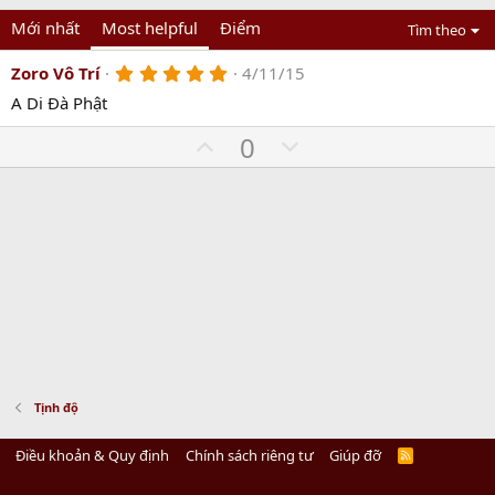
Mới nhất
Most helpful
Điểm
Tìm theo
5
Zoro Vô Trí
4/11/15
.
A Di Đà Phật
0
0
U
s
D
0
t
p
o
a
r
v
w
(
o
n
s
)
t
v
e
o
t
e
Tịnh độ
Điều khoản & Quy định
Chính sách riêng tư
Giúp đỡ
R
S
S