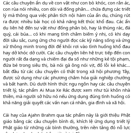
Các câu chuyện ẩn dụ về con vật như con bò khóc, con rắn ác,
con rùa nói nhiều, con dòi và đống phân... chứa đựng các triết
lý mà thông qua việc phân tích nội hàm của ẩn dụ, chúng rút
ra được nhiều bài học có khả năng kết thúc khổ đau. Các ẩn
dụ liên hệ đến sự vật như đống phân bò, hay là thùng rác, đá
quý, cái búa... có khi mang tính châm biếm ý nhị, có khi dạy
đời sâu sắc, cung ứng cho người đọc các kỹ năng sống và ứng
xử thông minh trong đời để khỏi rơi vào tình huống khổ đau
hay dở khóc dở cười. Các câu chuyện liên hệ trực tiếp đến con
người rất đa dạng và chiếm đại đa số như những kẻ tội phạm,
đứa bé trong siêu thị, bà nói gà ông nói vịt, đổ lỗi kẻ khác...
bắt đầu từ các câu chuyện có thật trong xã hội phương Tây,
được sử dụng như các phương châm hóa giải nghiệp chướng
và bất hạnh. Dù dưới hình thức ngụ ngôn hay các câu chuyện
triết lý, tác phẩm Ai Mua Xe Rác được xem như túi khôn nhà
thiền, mà người sở hữu nó nếu ứng dụng đúng tình huống có
khả năng giải quyết các vấn nạn cá nhân, gia đình và xã hội.
Cái hay của Ajahn Brahm qua tác phẩm này là giới thiệu Phật
giáo bằng các câu chuyện bình dị, khích lệ ứng dụng triết lý
Phật giáo từ những cái bình thường, trên nền tảng đó nỗ lực