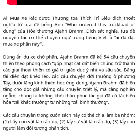
Ai Mua Xe Rác được Thượng tọa Thích Trí Siêu dịch thoát
nghĩa từ tựa đề tiếng Anh “Who ordered this truckload of
dung” của Hòa thượng Ajahn Brahm. Dịch sát nghĩa, tựa đề
nguyên tác có thể chuyển ngữ trong tiếng Việt là “ai đã đặt
mua xe phân này".
Dùng ẩn dụ xe chở phân, Ajahn Brahm đã kể 54 câu chuyện
thiền theo phong cách “góp nhặt cát đá” biến chúng trở thành
các giai thoại thiền có giá trị giáo dục ý nhị va sâu sắc. Bằng
tài diễn đạt khéo léo, các câu chuyện đời thường ở phương
Tây, dưới lăng kính thiền học ứng dụng, Ajahn Brahm đã hiến
tặng cho đọc giả những câu chuyện triết lý, mà càng nghiền
ngẫm, chúng ta không khỏi thán phục tác giả đã có tài biến
hóa “cái khác thường” từ những “cái bình thường”.
Các câu chuyện trong cuốn sách này có thể chia làm ba nhóm:
(1) Lấy con vật làm ẩn dụ, (2) lấy sự vật làm ẩn dụ, (3) lấy con
người làm đối tượng phân tích.