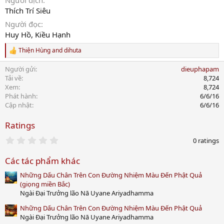
Người dịch
Thích Trí Siêu
Người đọc
Huy Hồ, Kiều Hạnh
Thiện Hùng
and
dihuta
R
e
Người gửi
dieuphapam
a
c
Tải về
8,724
t
Xem
8,724
i
Phát hành
6/6/16
o
Cập nhật
6/6/16
n
s
Ratings
:
0
0 ratings
.
0
Các tác phẩm khác
0
s
Những Dấu Chân Trên Con Đường Nhiệm Màu Đến Phật Quả
t
a
(giọng miền Bắc)
r
Ngài Đại Trưởng lão Nā Uyane Ariyadhamma
(
s
Những Dấu Chân Trên Con Đường Nhiệm Màu Đến Phật Quả
)
Ngài Đại Trưởng lão Nā Uyane Ariyadhamma