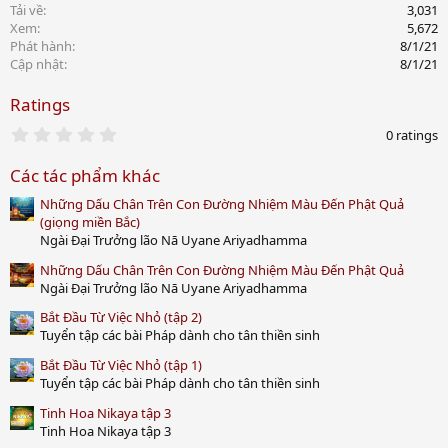
Tải về
3,031
Xem
5,672
Phát hành
8/1/21
Cập nhật
8/1/21
Ratings
0
0 ratings
.
0
Các tác phẩm khác
0
s
Những Dấu Chân Trên Con Đường Nhiệm Màu Đến Phật Quả
t
a
(giọng miền Bắc)
r
Ngài Đại Trưởng lão Nā Uyane Ariyadhamma
(
s
Những Dấu Chân Trên Con Đường Nhiệm Màu Đến Phật Quả
)
Ngài Đại Trưởng lão Nā Uyane Ariyadhamma
Bắt Đầu Từ Việc Nhỏ (tập 2)
Tuyển tập các bài Pháp dành cho tân thiền sinh
Bắt Đầu Từ Việc Nhỏ (tập 1)
Tuyển tập các bài Pháp dành cho tân thiền sinh
Tinh Hoa Nikaya tập 3
Tinh Hoa Nikaya tập 3