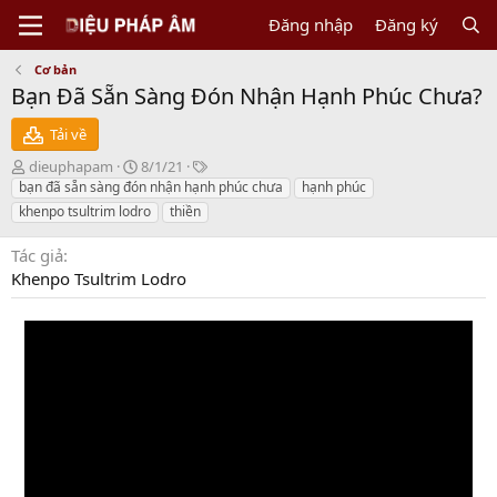
Đăng nhập
Đăng ký
Cơ bản
Bạn Đã Sẵn Sàng Đón Nhận Hạnh Phúc Chưa?
Tải về
N
C
T
dieuphapam
8/1/21
g
r
a
bạn đã sẵn sàng đón nhận hạnh phúc chưa
hạnh phúc
ư
e
g
khenpo tsultrim lodro
thiền
ờ
a
s
i
t
Tác giả
g
i
Khenpo Tsultrim Lodro
ử
o
i
n
d
a
t
e