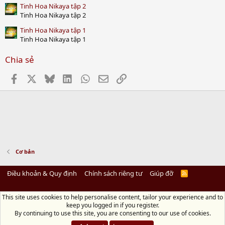
Tinh Hoa Nikaya tập 2
Tinh Hoa Nikaya tập 2
Tinh Hoa Nikaya tập 1
Tinh Hoa Nikaya tập 1
Chia sẻ
Facebook
X
Bluesky
LinkedIn
WhatsApp
Email
Link
Cơ bản
Điều khoản & Quy định
Chính sách riêng tư
Giúp đỡ
R
S
S
This site uses cookies to help personalise content, tailor your experience and to
Diệu Pháp Âm
keep you logged in if you register.
Chùa Diệu Pháp - Số 72/14 Phú Mỹ, Phú Hòa Đông, Củ Chi, TP.HCM
(Xem Bản
By continuing to use this site, you are consenting to our use of cookies.
đồ)
Điện thoại: 028.36208438 | Email: bientap@dieuphapam.net