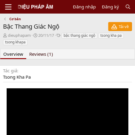
Đăng nhập
Đăng ký
Cơ bản
Bậc Thang Giác Ngộ
Tải về
N
C
T
dieuphapam
20/11/17
bậc thang giác ngộ
tsong kha pa
g
r
a
tsong khapa
ư
e
g
ờ
a
s
Overview
Reviews (1)
i
t
g
i
ử
o
Tác giả
i
n
Tsong Kha Pa
d
a
t
e