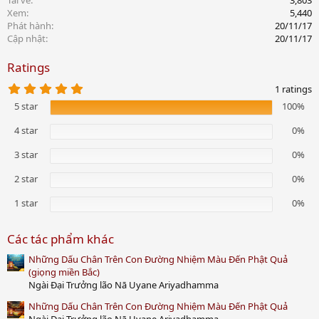
Tải về
3,803
Xem
5,440
Phát hành
20/11/17
Cập nhật
20/11/17
Ratings
5
1 ratings
.
5 star
100%
0
0
s
4 star
0%
t
a
3 star
0%
r
(
2 star
0%
s
)
1 star
0%
Các tác phẩm khác
Những Dấu Chân Trên Con Đường Nhiệm Màu Đến Phật Quả
(giọng miền Bắc)
Ngài Đại Trưởng lão Nā Uyane Ariyadhamma
Những Dấu Chân Trên Con Đường Nhiệm Màu Đến Phật Quả
Ngài Đại Trưởng lão Nā Uyane Ariyadhamma