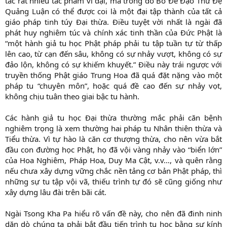
tác rất nhiều tác phẩm vĩ đại, mà trong đó Bồ Đề Đạo Thứ Đệ
Quảng Luận có thể được coi là một đại tập thành của tất cả
giáo pháp tinh túy Đại thừa. Điều tuyệt vời nhất là ngài đã
phát huy nghiêm túc và chính xác tinh thần của Đức Phật là
“một hành giả tu học Phật pháp phải tu tập tuần tự từ thấp
lên cao, từ cạn đến sâu, không có sự nhảy vượt, không có sự
đảo lộn, không có sự khiếm khuyết.” Điều này trái ngược với
truyền thống Phật giáo Trung Hoa đã quá đặt nặng vào một
pháp tu “chuyên môn”, hoặc quá đề cao đến sự nhảy vọt,
không chịu tuân theo giai bậc tu hành.
Các hành giả tu học Đại thừa thường mắc phải căn bệnh
nghiêm trọng là xem thường hai pháp tu Nhân thiên thừa và
Tiểu thừa. Vì tự hào là căn cơ thượng thừa, cho nên vừa bắt
đầu con đường học Phật, họ đã vội vàng nhảy vào “biển lớn”
của Hoa Nghiêm, Pháp Hoa, Duy Ma Cật, v.v…, và quên rằng
nếu chưa xây dựng vững chắc nền tảng cơ bản Phật pháp, thì
những sự tu tập vội vã, thiếu trình tự đó sẽ cũng giống như
xây dựng lâu đài trên bãi cát.
Ngài Tsong Kha Pa hiểu rõ vấn đề này, cho nên đã đinh ninh
dặn dò chúng ta phải bắt đầu tiến trình tu học bằng sự kính