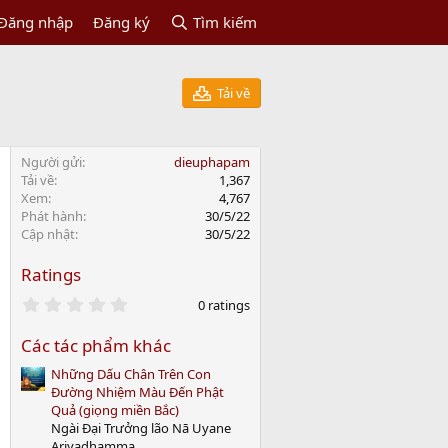
Đăng nhập
Đăng ký
Tìm kiếm
Tải về
Người gửi
dieuphapam
Tải về
1,367
Xem
4,767
Phát hành
30/5/22
Cập nhật
30/5/22
Ratings
0
0 ratings
.
0
Các tác phẩm khác
0
s
Những Dấu Chân Trên Con
t
a
Đường Nhiệm Màu Đến Phật
r
Quả (giọng miền Bắc)
(
Ngài Đại Trưởng lão Nā Uyane
s
Ariyadhamma