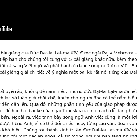
 bài giảng của Đức Đạt-lai Lạt-ma XIV, được ngài Rajiv Mehrotra –
 tiếp ban cho chúng tôi cùng với 5 bài giảng khác nữa, kèm theo
ất cả sang Việt ngữ và phát hành ở dạng song ngữ Anh-Việt. Ba
ài giảng giải chi tiết về ý nghĩa một bài kệ rất nổi tiếng của Đại
ất uyên áo, không dễ nắm hiểu, nhưng đức Đạt-lai Lạt-ma đã hết
h lạc và luận giải chặt chẽ, khiến cho người đọc có thể nắm hiểu
 tiến dần lên. Qua đó, những phần tinh yếu của giáo pháp được
ội để học hỏi bài kệ của ngài Tongskhapa một cách dễ dàng hơn
 bản. Ngoài ra, việc trình bày song ngữ Anh-Việt cũng là một lợi
 được tiếng Anh, vì có thể đối chiếu ngay từng câu văn, đoạn văn
khó hiểu. Chúng tôi thành kính tri ân đức Đạt-lai Lạt-ma XIV và
chúng tôi một đặc ân ngoài cả sự mong đợi khi ban tặng những