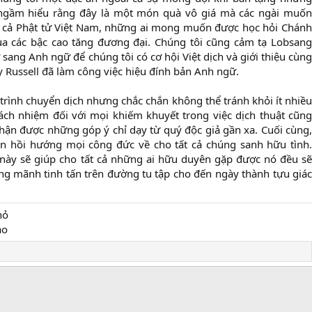
 ngầm hiểu rằng đây là một món quà vô giá mà các ngài muốn
ất cả Phật tử Việt Nam, những ai mong muốn được học hỏi Chánh
ủa các bậc cao tăng đương đại. Chúng tôi cũng cảm tạ Lobsang
sang Anh ngữ để chúng tôi có cơ hội Việt dịch và giới thiệu cùng
y Russell đã làm công việc hiệu đính bản Anh ngữ.
trình chuyển dịch nhưng chắc chắn không thể tránh khỏi ít nhiều
rách nhiệm đối với mọi khiếm khuyết trong việc dịch thuật cũng
hận được những góp ý chỉ dạy từ quý độc giả gần xa. Cuối cùng,
in hồi hướng mọi công đức về cho tất cả chúng sanh hữu tình.
 này sẽ giúp cho tất cả những ai hữu duyên gặp được nó đều sẽ
g mãnh tinh tấn trên đường tu tập cho đến ngày thành tựu giác
hỏ
ảo