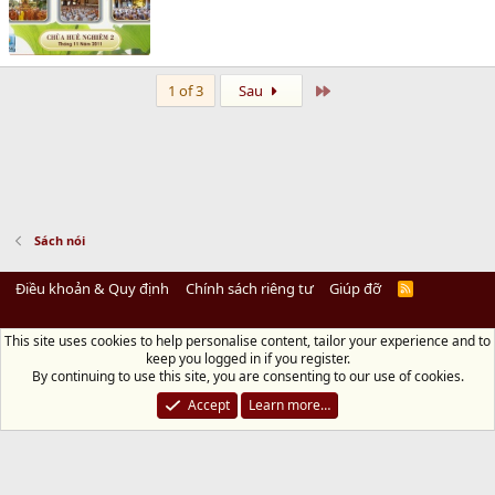
Last
1 of 3
Sau
Sách nói
Điều khoản & Quy định
Chính sách riêng tư
Giúp đỡ
R
S
S
This site uses cookies to help personalise content, tailor your experience and to
Diệu Pháp Âm
keep you logged in if you register.
Chùa Diệu Pháp - Số 72/14 Phú Mỹ, Phú Hòa Đông, Củ Chi, TP.HCM
(Xem Bản
By continuing to use this site, you are consenting to our use of cookies.
đồ)
Điện thoại: 028.36208438 | Email: bientap@dieuphapam.net
Accept
Learn more…
Chủ Nhiệm: Thích Minh Thiền