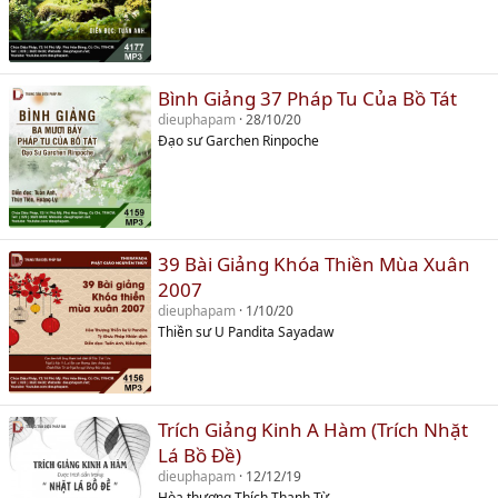
Bình Giảng 37 Pháp Tu Của Bồ Tát
dieuphapam
28/10/20
Đạo sư Garchen Rinpoche
39 Bài Giảng Khóa Thiền Mùa Xuân
2007
dieuphapam
1/10/20
Thiền sư U Pandita Sayadaw
Trích Giảng Kinh A Hàm (Trích Nhặt
Lá Bồ Đề)
dieuphapam
12/12/19
Hòa thượng Thích Thanh Từ