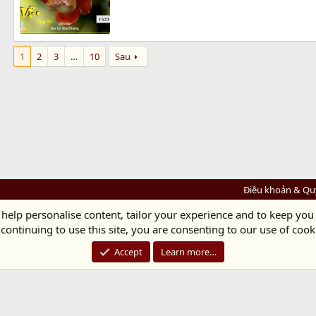
1
2
3
…
10
Sau
Điều khoản & Qu
 help personalise content, tailor your experience and to keep you 
Diệu Pháp Âm
continuing to use this site, you are consenting to our use of cook
Chùa Diệu Pháp - Số 72/14 Phú Mỹ, Phú Hòa Đông, Củ Chi, TP.HCM
(Xem Bản đồ)
Điện thoại: 028.36208438 | Email: bientap@dieuphapam.net
Accept
Learn more…
Chủ Nhiệm: Thích Minh Thiền