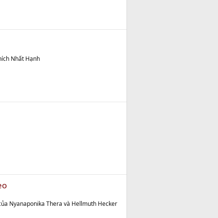
hích Nhất Hạnh
eo
 của Nyanaponika Thera và Hellmuth Hecker