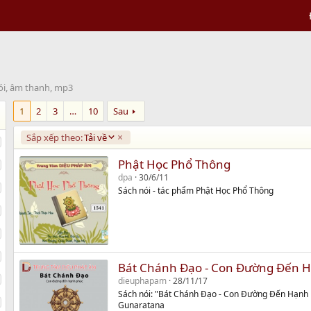
ói, âm thanh, mp3
1
2
3
…
10
Sau
D
Sắp xếp theo:
Tải về
e
s
Phật Học Phổ Thông
c
dpa
30/6/11
e
Sách nói - tác phẩm Phật Học Phổ Thông
n
d
i
n
g
Bát Chánh Đạo - Con Đường Đến 
dieuphapam
28/11/17
Sách nói: "Bát Chánh Đạo - Con Đường Đến Hạnh 
Gunaratana