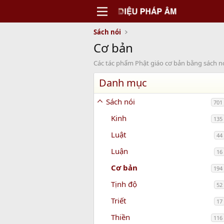
Sách nói
Cơ bản
Các tác phẩm Phật giáo cơ bản bằng sách n
Danh mục
Sách nói
701
Kinh
135
Luật
44
Luận
16
Cơ bản
194
Tịnh độ
52
Triết
17
Thiền
116