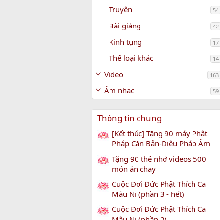
Truyện
54
Bài giảng
42
Kinh tụng
17
Thể loại khác
14
Video
163
Âm nhạc
59
Thông tin chung
[Kết thúc] Tặng 90 máy Phật
Pháp Căn Bản-Diệu Pháp Âm
Tặng 90 thẻ nhớ videos 500
món ăn chay
Cuộc Đời Đức Phật Thích Ca
Mâu Ni (phần 3 - hết)
Cuộc Đời Đức Phật Thích Ca
Mâu Ni (phần 2)