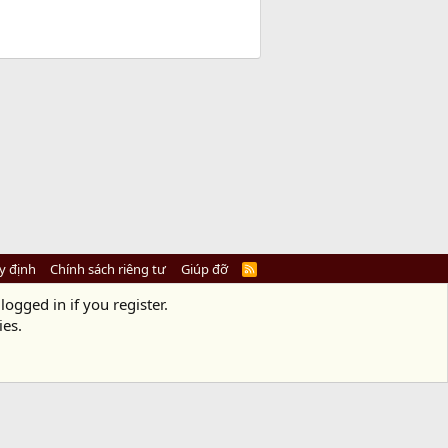
y định
Chính sách riêng tư
Giúp đỡ
R
S
S
logged in if you register.
ies.