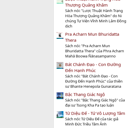
Thượng Quảng Khâm
Sách nói: "Lược Thuật Hành Trạng
Hòa Thượng Quảng Khâm" do Ni
chúng Tự Viện Vĩnh Minh Lâm Đồng
dịch
Pra Acharn Mun Bhuridatta
Thera
Sách nói: "Pra Acharn Mun
Bhuridatta Thera" của Phra Acharn
Mahā Boowa Ñāṇasampanno
Bát Chánh Đạo - Con Đường
Đến Hạnh Phúc
Sách nói: "Bát Chánh Đạo - Con
Đường Đến Hạnh Phúc" của thiền
sư Bhante Henepola Gunaratana
Bậc Thang Giác Ngộ
Sách nói: "Bậc Thang Giác Ngộ" của
đại sư Tsong Kha Pa tạo luận
Tứ Diệu Đế - Tứ Vô Lượng Tâm
Sách nói: Tứ Diệu Đế của tác giả
Minh Đức Triều Tâm Ảnh