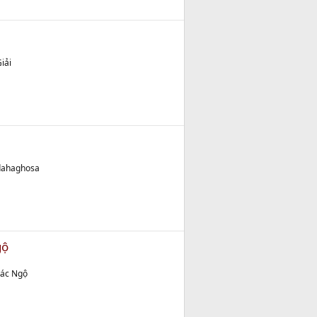
iải
ddahaghosa
gộ
iác Ngộ