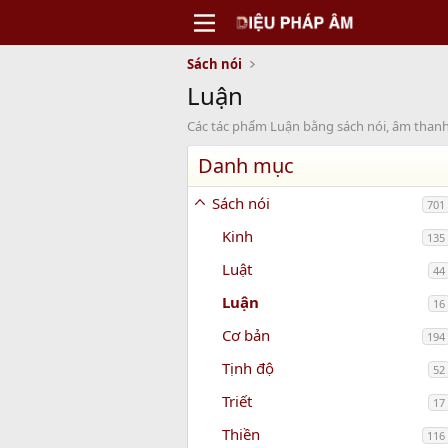
Sách nói
Luận
Các tác phẩm Luận bằng sách nói, âm than
Danh mục
Sách nói
701
Kinh
135
Luật
44
Luận
16
Cơ bản
194
Tịnh độ
52
Triết
17
Thiền
116