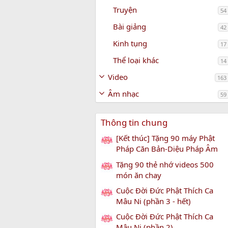
Truyện
54
Bài giảng
42
Kinh tụng
17
Thể loại khác
14
Video
163
Âm nhạc
59
Thông tin chung
[Kết thúc] Tặng 90 máy Phật
Pháp Căn Bản-Diệu Pháp Âm
Tặng 90 thẻ nhớ videos 500
món ăn chay
Cuộc Đời Đức Phật Thích Ca
Mâu Ni (phần 3 - hết)
Cuộc Đời Đức Phật Thích Ca
Mâu Ni (phần 2)