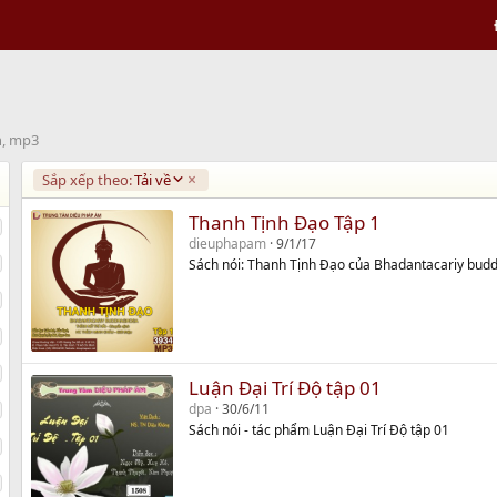
h, mp3
D
Sắp xếp theo:
Tải về
e
s
Thanh Tịnh Đạo Tập 1
c
dieuphapam
9/1/17
e
Sách nói: Thanh Tịnh Đạo của Bhadantacariy bu
n
d
i
n
g
Luận Đại Trí Độ tập 01
dpa
30/6/11
Sách nói - tác phẩm Luận Đại Trí Độ tập 01