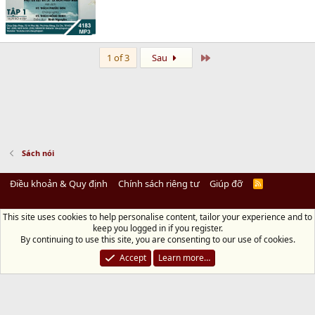
Last
1 of 3
Sau
Sách nói
Điều khoản & Quy định
Chính sách riêng tư
Giúp đỡ
R
S
S
This site uses cookies to help personalise content, tailor your experience and to
Diệu Pháp Âm
keep you logged in if you register.
Chùa Diệu Pháp - Số 72/14 Phú Mỹ, Phú Hòa Đông, Củ Chi, TP.HCM
(Xem Bản
By continuing to use this site, you are consenting to our use of cookies.
đồ)
Điện thoại: 028.36208438 | Email: bientap@dieuphapam.net
Accept
Learn more…
Chủ Nhiệm: Thích Minh Thiền