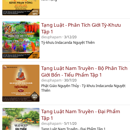
Tạng Luật - Phân Tích Giới Tỳ-Khưu
Tập 1
dieuphapam
3/12/20
Tỳ-khưu Indacanda Nguyệt Thiên
Tạng Luật Nam Truyền - Bộ Phân Tích
Giới Bổn - Tiểu Phẩm Tập 1
dieuphapam
30/7/20
Phật Giáo Nguyên Thủy - Tỳ-khưu Indacanda Nguyệt
Thiên
Tạng Luật Nam Truyền - Đại Phẩm
Tập 1
dieuphapam
5/11/20
Tạng Luật Nam Truyền - Đại Phẩm Tập 1