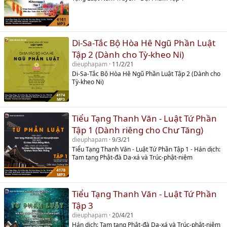
Di-Sa-Tắc Bộ Hòa Hê Ngũ Phần Luật
Tập 2 (Dành cho Tỳ-kheo Ni)
dieuphapam
11/2/21
Di-Sa-Tắc Bộ Hòa Hê Ngũ Phần Luật Tập 2 (Dành cho
Tỳ-kheo Ni)
Tiểu Tạng Thanh Văn - Luật Tứ Phần
Tập 1 (Dành riêng cho Chư Tăng)
dieuphapam
9/3/21
Tiểu Tạng Thanh Văn - Luật Tứ Phần Tập 1 - Hán dịch:
Tam tạng Phật-đà Da-xá và Trúc-phật-niệm
Tiểu Tạng Thanh Văn - Luật Tứ Phần
Tập 3
dieuphapam
20/4/21
Hán dịch: Tam tạng Phật-đà Da-xá và Trúc-phật-niệm