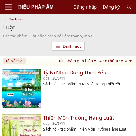
Đăng nhập
Đăng ký
Sách nói
Luật
Các tác phẩm Luật bằng sách nói, âm thanh, mp3
Danh mục
D
Tải về
Tác phẩm phổ biến
Xem thứ tự ABC
e
s
Tỳ Ni Nhật Dụng Thiết Yếu
c
dpa
30/6/11
e
Sách nói - tác phẩm Tỳ Ni Nhật Dụng Thiết Yếu
n
d
i
n
g
Thiền Môn Trường Hàng Luật
dpa
30/6/11
Sách nói - tác phẩm Thiền Môn Trường Hàng Luật