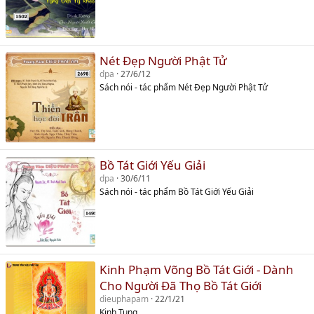
Nét Đẹp Người Phật Tử
dpa
27/6/12
Sách nói - tác phẩm Nét Đẹp Người Phật Tử
Bồ Tát Giới Yếu Giải
dpa
30/6/11
Sách nói - tác phẩm Bồ Tát Giới Yếu Giải
Kinh Phạm Võng Bồ Tát Giới - Dành
Cho Người Đã Thọ Bồ Tát Giới
dieuphapam
22/1/21
Kinh Tụng