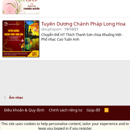
Tuyên Dương Chánh Pháp Long Hoa
dieuphapam
19/10/21
Chuyển thể HT Thích Thanh Sơn chùa Khuông Việt -
Phổ nhạc Cao Tuấn Anh
Âm nhạc
Điều khoản & Quy định
Chính sách riêng tư
Giúp đỡ
R
S
S
This site uses cookies to help personalise content, tailor your experience and to
Diệu Pháp Âm
keep you logged in if you register.
Chùa Diệu Pháp - Số 72/14 Phú Mỹ, Phú Hòa Đông, Củ Chi, TP.HCM
(Xem Bản