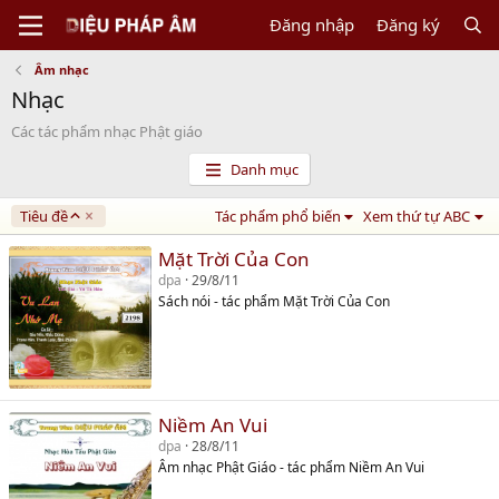
Đăng nhập
Đăng ký
Âm nhạc
Nhạc
Các tác phẩm nhạc Phật giáo
Danh mục
A
Tiêu đề
Tác phẩm phổ biến
Xem thứ tự ABC
s
c
Mặt Trời Của Con
e
dpa
29/8/11
n
Sách nói - tác phẩm Mặt Trời Của Con
d
i
n
g
Niềm An Vui
dpa
28/8/11
Âm nhạc Phật Giáo - tác phẩm Niềm An Vui