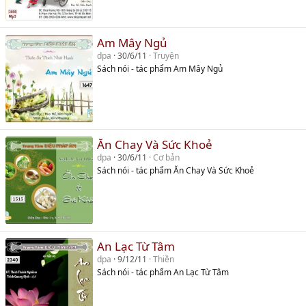
Am Mây Ngủ
dpa
30/6/11
Truyện
Sách nói - tác phẩm Am Mây Ngủ
Ăn Chay Và Sức Khoẻ
dpa
30/6/11
Cơ bản
Sách nói - tác phẩm Ăn Chay Và Sức Khoẻ
An Lạc Từ Tâm
dpa
9/12/11
Thiền
Sách nói - tác phẩm An Lạc Từ Tâm