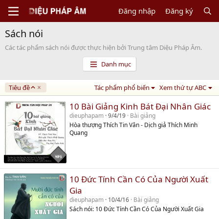
Đăng nhập
Đăng ký
Sách nói
Các tác phẩm sách nói được thực hiện bởi Trung tâm Diệu Pháp Âm.
Danh mục
A
Tiêu đề
Tác phẩm phổ biến
Xem thứ tự ABC
s
c
10 Bài Giảng Kinh Bát Đại Nhân Giác
e
dieuphapam
9/4/19
Bài giảng
n
Hòa thượng Thích Tin Vân - Dịch giả Thích Minh
d
Quang
i
n
g
10 Đức Tính Cần Có Của Người Xuất
Gia
dieuphapam
10/4/16
Bài giảng
Sách nói: 10 Đức Tính Cần Có Của Người Xuất Gia