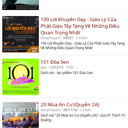
100 Lời Khuyên Dạy - Giáo Lý Của
Phật Giáo Tây Tạng Về Những Điều
Quan Trọng Nhất
dieuphapam
5/6/21
Cơ bản
100 Lời Khuyên Dạy - Giáo Lý Của Phật Giáo Tây Tạng
Về Những Điều Quan Trọng Nhất
101 Đóa Sen
dpa
12/12/13
Triết
Sách nói - tác phẩm 101 Đóa Sen
20 Mùa An Cư (Quyển 2A)
dieuphapam
28/11/16
Cơ bản
Sách nói "20 Mùa An Cư (Quyển 2A)" của HT Thích Trí
Quảng