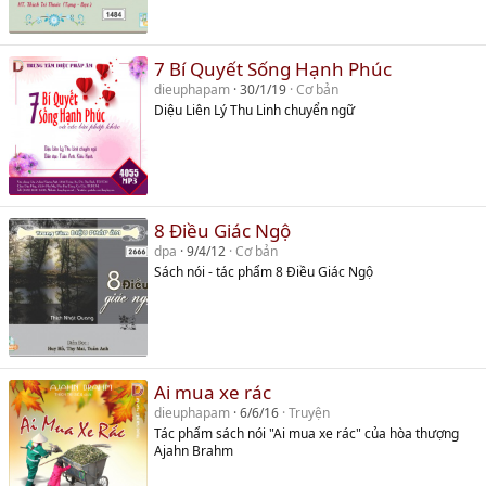
7 Bí Quyết Sống Hạnh Phúc
dieuphapam
30/1/19
Cơ bản
Diệu Liên Lý Thu Linh chuyển ngữ
8 Điều Giác Ngộ
dpa
9/4/12
Cơ bản
Sách nói - tác phẩm 8 Điều Giác Ngộ
Ai mua xe rác
dieuphapam
6/6/16
Truyện
Tác phẩm sách nói "Ai mua xe rác" của hòa thượng
Ajahn Brahm