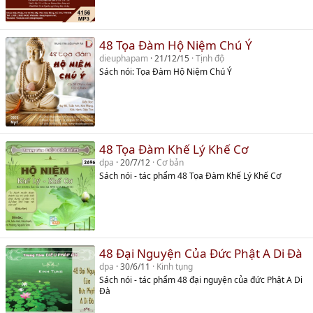
48 Tọa Đàm Hộ Niệm Chú Ý
dieuphapam
21/12/15
Tịnh độ
Sách nói: Tọa Đàm Hộ Niệm Chú Ý
48 Tọa Đàm Khế Lý Khế Cơ
dpa
20/7/12
Cơ bản
Sách nói - tác phẩm 48 Tọa Đàm Khế Lý Khế Cơ
48 Đại Nguyện Của Đức Phật A Di Đà
dpa
30/6/11
Kinh tụng
Sách nói - tác phẩm 48 đại nguyện của đức Phật A Di
Đà