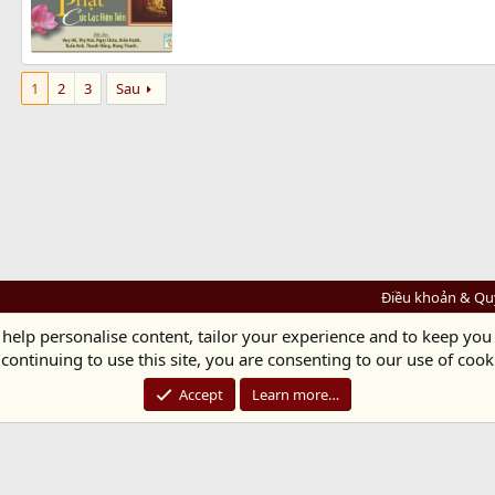
1
2
3
Sau
Điều khoản & Qu
 help personalise content, tailor your experience and to keep you 
Diệu Pháp Âm
continuing to use this site, you are consenting to our use of cook
Chùa Diệu Pháp - Số 72/14 Phú Mỹ, Phú Hòa Đông, Củ Chi, TP.HCM
(Xem Bản đồ)
Điện thoại: 028.36208438 | Email: bientap@dieuphapam.net
Accept
Learn more…
Chủ Nhiệm: Thích Minh Thiền