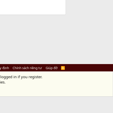
y định
Chính sách riêng tư
Giúp đỡ
R
S
S
logged in if you register.
ies.