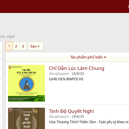
anh, mp3
1
2
3
Sau
Tác phẩm phổ biến
Chỉ Dẫn Lúc Lâm Chung
dieuphapam
26/8/20
GARCHEN RINPOCHE
Tịnh Độ Quyết Nghi
dieuphapam
29/6/20
Hòa Thượng Thích Thiền Tâm - Toát yếu tỳ kheo ni