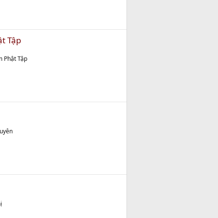
t Tập
m Phật Tập
Duyên
ị