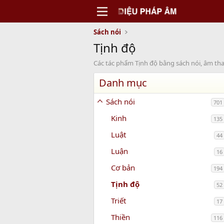
Sách nói
Tịnh độ
Các tác phẩm Tịnh độ bằng sách nói, âm th
Danh mục
Sách nói
701
Kinh
135
Luật
44
Luận
16
Cơ bản
194
Tịnh độ
52
Triết
17
Thiền
116