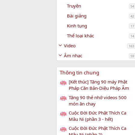
Truyện
54
Bài giảng
42
Kinh tụng
17
Thể loại khác
14
Video
163
Âm nhạc
59
Thông tin chung
[Kết thúc] Tặng 90 máy Phật
Pháp Căn Bản-Diệu Pháp Âm
Tặng 90 thẻ nhớ videos 500
món ăn chay
Cuộc Đời Đức Phật Thích Ca
Mâu Ni (phần 3 - hết)
Cuộc Đời Đức Phật Thích Ca
Mâu Ni (phần 2)