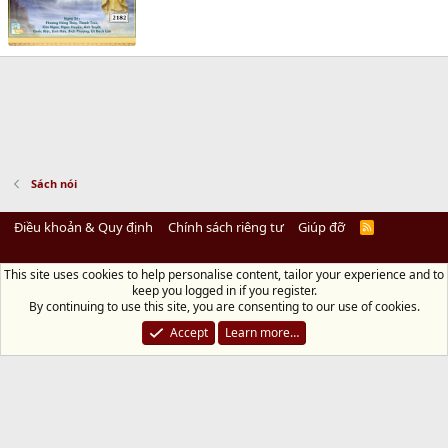
Sách nói
Điều khoản & Quy định
Chính sách riêng tư
Giúp đỡ
R
S
S
This site uses cookies to help personalise content, tailor your experience and to
Diệu Pháp Âm
keep you logged in if you register.
Chùa Diệu Pháp - Số 72/14 Phú Mỹ, Phú Hòa Đông, Củ Chi, TP.HCM
(Xem Bản
By continuing to use this site, you are consenting to our use of cookies.
đồ)
Điện thoại: 028.36208438 | Email: bientap@dieuphapam.net
Accept
Learn more…
Chủ Nhiệm: Thích Minh Thiền