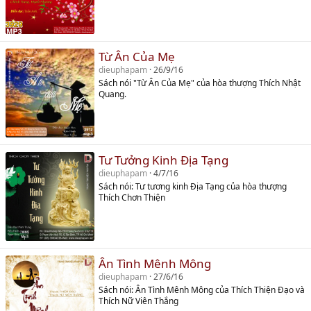
Từ Ân Của Mẹ
dieuphapam
26/9/16
Sách nói "Từ Ân Của Mẹ" của hòa thượng Thích Nhật
Quang.
Tư Tưởng Kinh Địa Tạng
dieuphapam
4/7/16
Sách nói: Tư tương kinh Địa Tạng của hòa thượng
Thích Chơn Thiện
Ân Tình Mênh Mông
dieuphapam
27/6/16
Sách nói: Ân Tình Mênh Mông của Thích Thiện Đạo và
Thích Nữ Viên Thắng