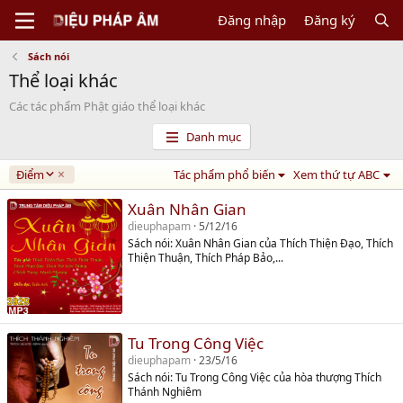
Đăng nhập
Đăng ký
Sách nói
Thể loại khác
Các tác phẩm Phật giáo thể loại khác
Danh mục
D
Điểm
Tác phẩm phổ biến
Xem thứ tự ABC
e
s
Xuân Nhân Gian
c
dieuphapam
5/12/16
e
Sách nói: Xuân Nhân Gian của Thích Thiện Đạo, Thích
n
Thiện Thuận, Thích Pháp Bảo,...
d
i
n
g
Tu Trong Công Việc
dieuphapam
23/5/16
Sách nói: Tu Trong Công Việc của hòa thượng Thích
Thánh Nghiêm