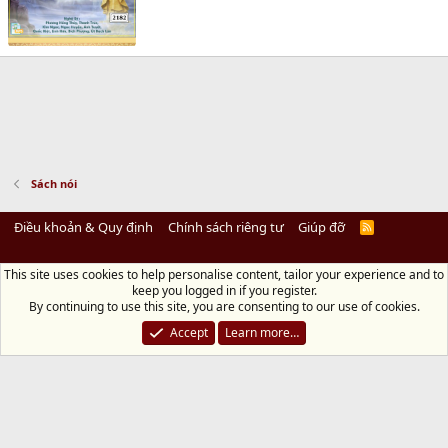
Sách nói
Điều khoản & Quy định
Chính sách riêng tư
Giúp đỡ
R
S
S
This site uses cookies to help personalise content, tailor your experience and to
Diệu Pháp Âm
keep you logged in if you register.
Chùa Diệu Pháp - Số 72/14 Phú Mỹ, Phú Hòa Đông, Củ Chi, TP.HCM
(Xem Bản
By continuing to use this site, you are consenting to our use of cookies.
đồ)
Điện thoại: 028.36208438 | Email: bientap@dieuphapam.net
Accept
Learn more…
Chủ Nhiệm: Thích Minh Thiền