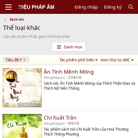
Đăng nhập
Đăng ký
Sách nói
Thể loại khác
Các tác phẩm Phật giáo thể loại khác
Danh mục
A
Tiêu đề
Tác phẩm phổ biến
Xem thứ tự ABC
s
c
Ân Tình Mênh Mông
e
dieuphapam
27/6/16
n
Sách nói: Ân Tình Mênh Mông của Thích Thiện Đạo và
d
Thích Nữ Viên Thắng
i
n
g
Chí Xuất Trần
dieuphapam
9/5/16
Tác phẩm sách nói Chí Xuất Trần của Hoà Thượng
Thích Thông Phương