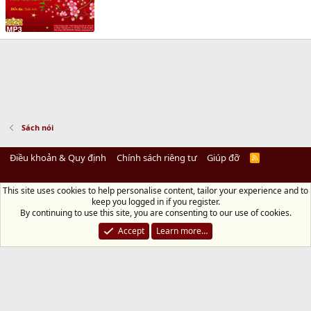
Sách nói
Điều khoản & Quy định
Chính sách riêng tư
Giúp đỡ
R
S
S
This site uses cookies to help personalise content, tailor your experience and to
Diệu Pháp Âm
keep you logged in if you register.
Chùa Diệu Pháp - Số 72/14 Phú Mỹ, Phú Hòa Đông, Củ Chi, TP.HCM
(Xem Bản
By continuing to use this site, you are consenting to our use of cookies.
đồ)
Điện thoại: 028.36208438 | Email: bientap@dieuphapam.net
Accept
Learn more…
Chủ Nhiệm: Thích Minh Thiền