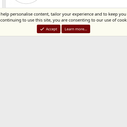
Khóa tu mùa hè 2016 "Ươm mầm s
 help personalise content, tailor your experience and to keep you 
continuing to use this site, you are consenting to our use of cook
dieuphapam
28/9/16
Khóa tu mùa hè 2016 "Ươm mầm sen Việt" tại ch
Accept
Learn more…
Yêu Thương Con Cái Đúng Cách
DPA2
7/12/15
Buổi tọa đàm giảng luận về giáo dục con cái đúng
Tỉnh Ngộ; Gậy Cha Đập Lưng Con f
DPA2
13/5/15
Phim ảnh - tác phẩm Tỉnh Ngộ; Gậy Cha Đập Lưng 