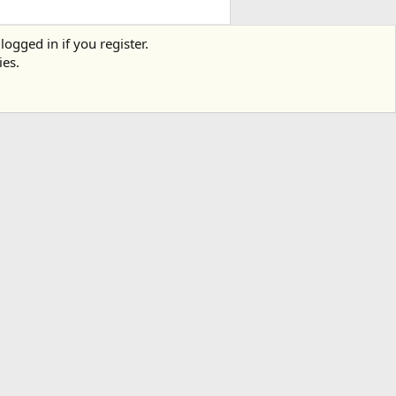
en Việt"
logged in if you register.
ies.
ùa Hoa Lâm Đồng Tháp
 cách
ull HD
Con full HD