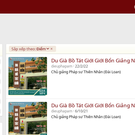
D
Sắp xếp theo:
Điểm
e
s
Du Già Bồ Tát Giới Giới Bổn Giảng 
c
dieuphapam
22/2/22
e
Chủ giảng Pháp sư Thiên Nhân (Đài Loan)
n
d
i
n
g
Du Già Bồ Tát Giới Giới Bổn Giảng 
dieuphapam
6/10/21
Chủ giảng Pháp sư Thiên Nhân (Đài Loan)