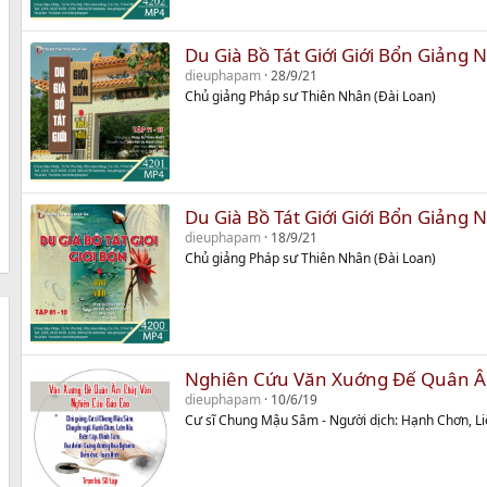
Du Già Bồ Tát Giới Giới Bổn Giảng 
dieuphapam
28/9/21
Chủ giảng Pháp sư Thiên Nhân (Đài Loan)
Du Già Bồ Tát Giới Giới Bổn Giảng 
dieuphapam
18/9/21
Chủ giảng Pháp sư Thiên Nhân (Đài Loan)
Nghiên Cứu Văn Xuớng Đế Quân Â
dieuphapam
10/6/19
Cư sĩ Chung Mậu Sâm - Người dịch: Hạnh Chơn, Li