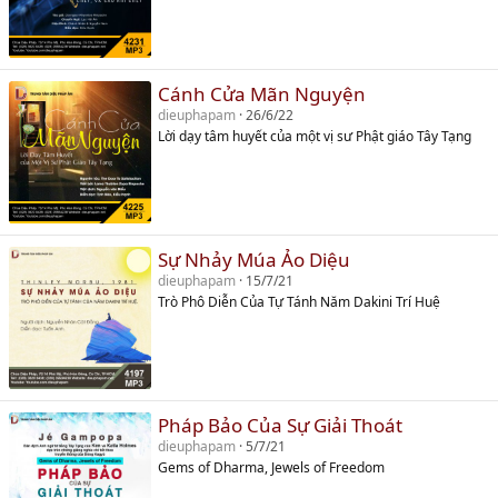
Cánh Cửa Mãn Nguyện
dieuphapam
26/6/22
Lời dạy tâm huyết của một vị sư Phật giáo Tây Tạng
Sự Nhảy Múa Ảo Diệu
dieuphapam
15/7/21
Trò Phô Diễn Của Tự Tánh Năm Dakini Trí Huệ
Pháp Bảo Của Sự Giải Thoát
dieuphapam
5/7/21
Gems of Dharma, Jewels of Freedom