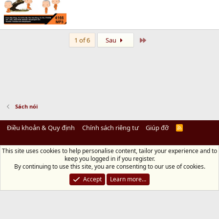
Last
1 of 6
Sau
Sách nói
Điều khoản & Quy định
Chính sách riêng tư
Giúp đỡ
R
S
S
This site uses cookies to help personalise content, tailor your experience and to
Diệu Pháp Âm
keep you logged in if you register.
Chùa Diệu Pháp - Số 72/14 Phú Mỹ, Phú Hòa Đông, Củ Chi, TP.HCM
(Xem Bản
By continuing to use this site, you are consenting to our use of cookies.
đồ)
Điện thoại: 028.36208438 | Email: bientap@dieuphapam.net
Accept
Learn more…
Chủ Nhiệm: Thích Minh Thiền