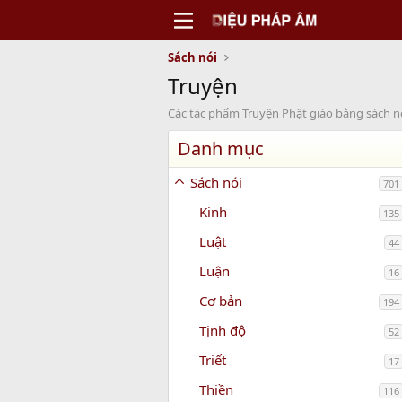
Sách nói
Truyện
Các tác phẩm Truyện Phật giáo bằng sách n
Danh mục
Sách nói
701
Kinh
135
Luật
44
Luận
16
Cơ bản
194
Tịnh độ
52
Triết
17
Thiền
116