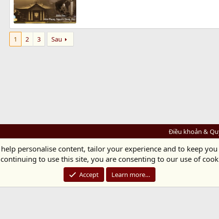
1
2
3
Sau
Điều khoản & Qu
 help personalise content, tailor your experience and to keep you 
Diệu Pháp Âm
continuing to use this site, you are consenting to our use of cook
Chùa Diệu Pháp - Số 72/14 Phú Mỹ, Phú Hòa Đông, Củ Chi, TP.HCM
(Xem Bản đồ)
Điện thoại: 028.36208438 | Email: bientap@dieuphapam.net
Accept
Learn more…
Chủ Nhiệm: Thích Minh Thiền