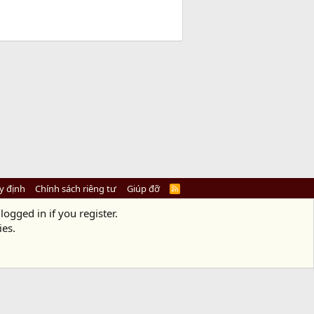
y định
Chính sách riêng tư
Giúp đỡ
R
S
S
logged in if you register.
ies.