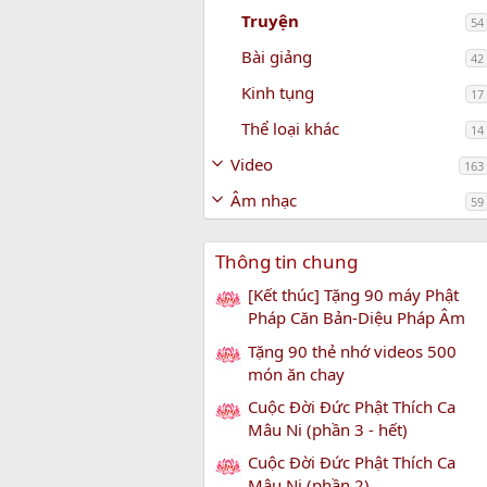
Truyện
54
Bài giảng
42
Kinh tụng
17
Thể loại khác
14
Video
163
Âm nhạc
59
Thông tin chung
[Kết thúc] Tặng 90 máy Phật
Pháp Căn Bản-Diệu Pháp Âm
Tặng 90 thẻ nhớ videos 500
món ăn chay
Cuộc Đời Đức Phật Thích Ca
Mâu Ni (phần 3 - hết)
Cuộc Đời Đức Phật Thích Ca
Mâu Ni (phần 2)