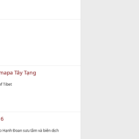
armapa Tây Tạng
f Tibet
 6
o Hạnh Đoan sưu tầm và biên dịch