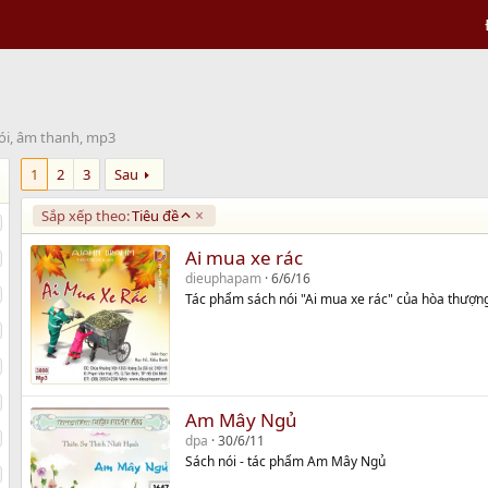
ói, âm thanh, mp3
1
2
3
Sau
A
Sắp xếp theo:
Tiêu đề
s
c
Ai mua xe rác
e
dieuphapam
6/6/16
n
Tác phẩm sách nói "Ai mua xe rác" của hòa thượ
d
i
n
g
Am Mây Ngủ
dpa
30/6/11
Sách nói - tác phẩm Am Mây Ngủ