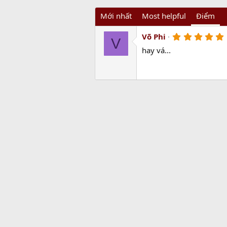
Mới nhất
Most helpful
Điểm
Võ Phi
V
.
hay vá...
t
(
)