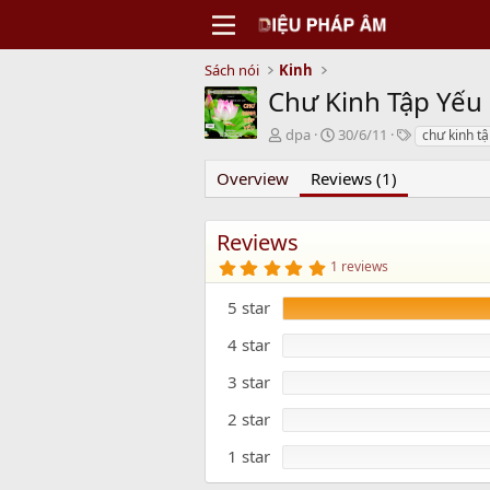
Sách nói
Kinh
Chư Kinh Tập Yếu
N
C
T
dpa
30/6/11
chư kinh tậ
g
r
a
ư
e
g
Overview
Reviews (1)
ờ
a
s
i
t
g
i
Reviews
ử
o
5
1 reviews
i
n
.
d
0
5 star
0
a
s
t
t
4 star
e
a
r
3 star
(
s
)
2 star
1 star