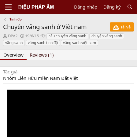
Đăng nhập
Đăng ký
Tịnh độ
Chuyện vãng sanh ở Việt nam
Tải về
N
C
T
DPA2
19/6/15
câu chuyện vãng sanh
chuyện vãng sanh
g
r
a
vãng sanh
vãng sanh tịnh độ
vãng sanh việt nam
ư
e
g
ờ
a
s
Overview
Reviews (1)
i
t
g
i
ử
o
Tác giả
i
n
Nhóm Liên Hữu miền Nam Đất Việt
d
a
t
e