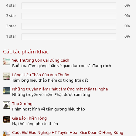
0
s
4 star
0%
t
a
3 star
0%
r
(
2 star
0%
s
)
1 star
0%
Các tác phẩm khác
Yêu Thương Con Cái Đúng Cách
Buổi tọa đàm giảng luận về giáo dục con cái đúng cách
Lòng Hiếu Thảo Của Vua Thuấn
Tấm lòng hiếu thảo hiếm có trong Trời đất
Những truyện niệm Phật cảm ứng mắt thấy tai nghe
Những truyện về niệm Phật được cảm ứng
Thọ Xương
Phim hoạt hình về tấm gương hiếu thảo
Gia Bảo Thiền Tông
Hạ thủ công phu tu thiền
Cuộc Đời Đạo Nghiệp HT Tuyên Hóa - Giai Đoạn Ở Hồng Kông