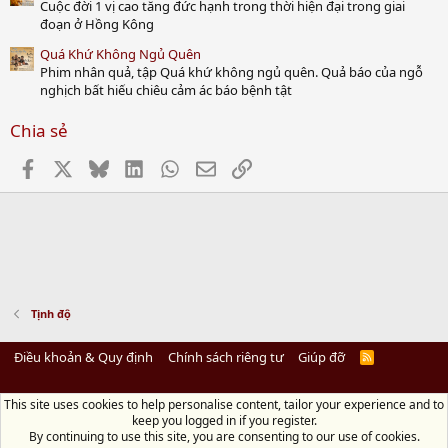
Cuộc đời 1 vị cao tăng đức hạnh trong thời hiện đại trong giai
đoạn ở Hồng Kông
Quá Khứ Không Ngủ Quên
Phim nhân quả, tập Quá khứ không ngủ quên. Quả báo của ngỗ
nghịch bất hiếu chiêu cảm ác báo bệnh tật
Chia sẻ
Facebook
X
Bluesky
LinkedIn
WhatsApp
Email
Link
Tịnh độ
Điều khoản & Quy định
Chính sách riêng tư
Giúp đỡ
R
S
S
This site uses cookies to help personalise content, tailor your experience and to
Diệu Pháp Âm
keep you logged in if you register.
Chùa Diệu Pháp - Số 72/14 Phú Mỹ, Phú Hòa Đông, Củ Chi, TP.HCM
(Xem Bản
By continuing to use this site, you are consenting to our use of cookies.
đồ)