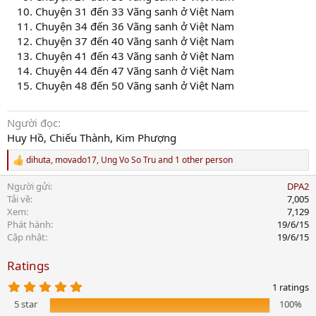
Chuyện 31 đến 33 Vãng sanh ở Việt Nam
Chuyện 34 đến 36 Vãng sanh ở Việt Nam
Chuyện 37 đến 40 Vãng sanh ở Việt Nam
Chuyện 41 đến 43 Vãng sanh ở Việt Nam
Chuyện 44 đến 47 Vãng sanh ở Việt Nam
Chuyện 48 đến 50 Vãng sanh ở Việt Nam
Người đọc
Huy Hồ, Chiếu Thành, Kim Phượng
dihuta
,
movado17
,
Ung Vo So Tru
and 1 other person
R
e
Người gửi
DPA2
a
c
Tải về
7,005
t
Xem
7,129
i
Phát hành
19/6/15
o
Cập nhật
19/6/15
n
s
Ratings
:
5
1 ratings
.
5 star
100%
0