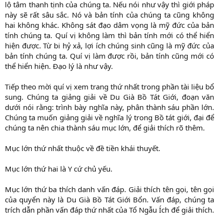
lộ tâm thanh tịnh của chúng ta. Nếu nói như vậy thì giới pháp
này sẽ rất sâu sắc. Nó và bản tính của chúng ta cũng không
hai không khác. Không sát đạo dâm vọng là mỹ đức của bản
tính chúng ta. Quí vị không làm thì bản tính mới có thể hiển
hiện được. Từ bi hỷ xả, lợi ích chúng sinh cũng là mỹ đức của
bản tính chúng ta. Quí vị làm được rồi, bản tính cũng mới có
thể hiển hiện. Đạo lý là như vậy.
Tiếp theo mời quí vị xem trang thứ nhất trong phần tài liệu bổ
sung. Chúng ta giảng giải về Du Già Bồ Tát Giới, đoạn văn
dưới nói rằng: trình bày nghĩa này, phân thành sáu phần lớn.
Chúng ta muốn giảng giải về nghĩa lý trong Bồ tát giới, đại để
chúng ta nên chia thành sáu mục lớn, để giải thích rõ thêm.
Mục lớn thứ nhất thuộc về đề tiền khái thuyết.
Mục lớn thứ hai là Y cứ chủ yếu.
Mục lớn thứ ba thích danh vấn đáp. Giải thích tên gọi, tên gọi
của quyển này là Du Già Bồ Tát Giới Bổn. Vấn đáp, chúng ta
trích dẫn phần vấn đáp thứ nhất của Tổ Ngẫu Ích để giải thích.