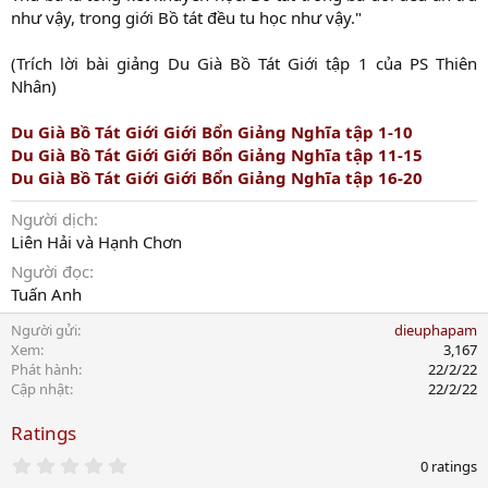
như vậy, trong giới Bồ tát đều tu học như vậy."
(Trích lời bài giảng Du Già Bồ Tát Giới tập 1 của PS Thiên
Nhân)
Du Già Bồ Tát Giới Giới Bổn Giảng Nghĩa tập 1-10
Du Già Bồ Tát Giới Giới Bổn Giảng Nghĩa tập 11-1
5
Du Già Bồ Tát Giới Giới Bổn Giảng Nghĩa tập 16-20
Người dịch
Liên Hải và Hạnh Chơn
Người đọc
Tuấn Anh
Người gửi
dieuphapam
Xem
3,167
Phát hành
22/2/22
Cập nhật
22/2/22
Ratings
0
0 ratings
.