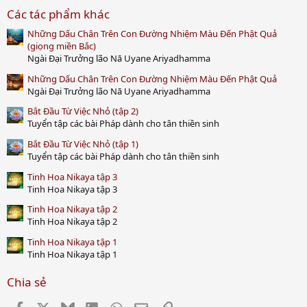
0
Các tác phẩm khác
0
s
Những Dấu Chân Trên Con Đường Nhiệm Màu Đến Phật Quả
t
a
(giọng miền Bắc)
r
Ngài Đại Trưởng lão Nā Uyane Ariyadhamma
(
s
Những Dấu Chân Trên Con Đường Nhiệm Màu Đến Phật Quả
)
Ngài Đại Trưởng lão Nā Uyane Ariyadhamma
Bắt Đầu Từ Việc Nhỏ (tập 2)
Tuyển tập các bài Pháp dành cho tân thiền sinh
Bắt Đầu Từ Việc Nhỏ (tập 1)
Tuyển tập các bài Pháp dành cho tân thiền sinh
Tinh Hoa Nikaya tập 3
Tinh Hoa Nikaya tập 3
Tinh Hoa Nikaya tập 2
Tinh Hoa Nikaya tập 2
Tinh Hoa Nikaya tập 1
Tinh Hoa Nikaya tập 1
Chia sẻ