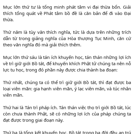
Mục lớn thứ tư là tổng minh phát tâm vi đại thừa bổn. Giải
thích tổng quát về Phát tâm bồ đề là căn bản để đi vào Đại
thừa.
Thứ năm là tùy văn thích nghĩa, tức là dựa trên những trích
dẫn từ trong giảng nghĩa của Hòa thượng Tục Minh, căn cứ
theo văn nghĩa đó mà giải thích thêm.
Mục lớn thứ sáu là tán ích khuyến học, tán thán những lợi ích
về trì giữ giới Bồ tát, để khuyến khích Phật tử chúng ta nên nỗ
lực tu học, trong đó phần này được chia thành ba đoạn:
Thứ nhất, chúng ta có thể trì giữ giới Bồ tát, thì đạt được ba
loại viên mãn: gia hạnh viên mãn, ý lạc viên mãn, và túc nhân
viên mãn.
Thứ hai là Tán trì pháp ích. Tán thán việc thọ trì giới Bồ tát, lúc
còn chưa thành Phật, sẽ có những lợi ích của pháp chúng ta
đạt được trong giai đoạn này.
Thứ ba là tổng kết khuyến học. Bồ tát trong ba đời đều an trú