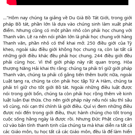
..."Hôm nay chúng ta giảng về Du Già Bồ Tát Giới, trong giới
pháp Bồ tát, phần lớn là dựa vào chúng sinh làm xuất phát
điểm. Nhưng cũng có một phần nhỏ còn phải học chung với
Thanh văn. Lẽ ra nên nói phần lớn là phải học chung với hàng
Thanh văn, phần nhỏ có thể khai mở. 250 điều giới của Tỳ
kheo, ngoài sáu điều giới không học chung ra, còn lại tất cả
những giới điều khác đều phải học chung. 244 điều giới đều
phải cùng học. Vì thế giới pháp này rất quan trọng. Hòa
thượng Năng Hải khai thị rằng: chúng ta phải trì giữ giới pháp
Thanh văn, chúng ta phải cố gắng tiến thêm bước nữa, ngoài
Luật tạng ra, chúng ta còn phải học tập Tứ A Hàm, chúng ta
phải trì giữ cho tốt giới Bồ tát. Ngoài những điều luật được
nói trong giới bổn, chúng ta còn phải học rộng thêm về kinh
luật luận Đại thừa. Cho nên giới pháp này nếu nói sâu thì sâu
vô cùng, nói cạn thì chính là giới điều. Quí vị đem những điều
được nói đến trong giới điều, thực hành chúng cho tốt trong
cuộc sống hằng ngày là được rồi. Nhưng Đức Phật cũng căn
cứ vào bản tính thanh tịnh của chúng ta mà khai diễn ra tất cả
các Giáo môn, tu học tất cả các Giáo môn, đều là để làm hiển