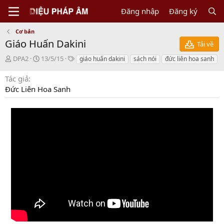
Đăng nhập
Đăng ký
Cơ bản
Giáo Huấn Dakini
Tải về
N
C
T
DPA2
13/5/15
giáo huấn dakini
sách nói
đức liên hoa sanh
g
r
a
ư
e
g
Tác giả
ờ
a
s
Đức Liên Hoa Sanh
i
t
g
i
ử
o
i
n
d
a
t
e