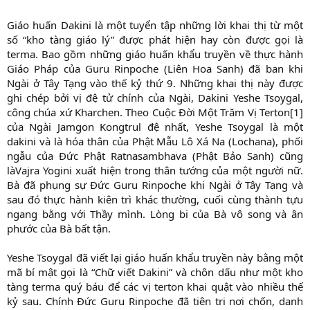
Giáo huấn Dakini là một tuyển tập những lời khai thị từ một
số “kho tàng giáo lý” được phát hiện hay còn được gọi là
terma. Bao gồm những giáo huấn khẩu truyền về thực hành
Giáo Pháp của Guru Rinpoche (Liên Hoa Sanh) đã ban khi
Ngài ở Tây Tạng vào thế kỷ thứ 9. Những khai thị này được
ghi chép bởi vị đệ tử chính của Ngài, Dakini Yeshe Tsoygal,
công chúa xứ Kharchen. Theo Cuộc Đời Một Trăm Vị Terton[1]
của Ngài Jamgon Kongtrul đệ nhất, Yeshe Tsoygal là một
dakini và là hóa thân của Phật Mẫu Lô Xá Na (Lochana), phối
ngẫu của Đức Phật Ratnasambhava (Phật Bảo Sanh) cũng
làVajra Yogini xuất hiện trong thân tướng của một người nữ.
Bà đã phụng sự Đức Guru Rinpoche khi Ngài ở Tây Tạng và
sau đó thực hành kiên trì khác thường, cuối cùng thành tựu
ngang bằng với Thầy mình. Lòng bi của Bà vô song và ân
phước của Bà bất tận.
Yeshe Tsoygal đã viết lại giáo huấn khẩu truyền này bằng một
mã bí mật gọi là “Chữ viết Dakini” và chôn dấu như một kho
tàng terma quý báu để các vị terton khai quật vào nhiều thế
kỷ sau. Chính Đức Guru Rinpoche đã tiên tri nơi chốn, danh