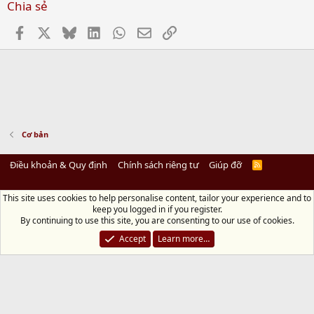
Chia sẻ
Facebook
X
Bluesky
LinkedIn
WhatsApp
Email
Link
Cơ bản
Điều khoản & Quy định
Chính sách riêng tư
Giúp đỡ
R
S
S
This site uses cookies to help personalise content, tailor your experience and to
Diệu Pháp Âm
keep you logged in if you register.
Chùa Diệu Pháp - Số 72/14 Phú Mỹ, Phú Hòa Đông, Củ Chi, TP.HCM
(Xem Bản
By continuing to use this site, you are consenting to our use of cookies.
đồ)
Điện thoại: 028.36208438 | Email: bientap@dieuphapam.net
Accept
Learn more…
Chủ Nhiệm: Thích Minh Thiền