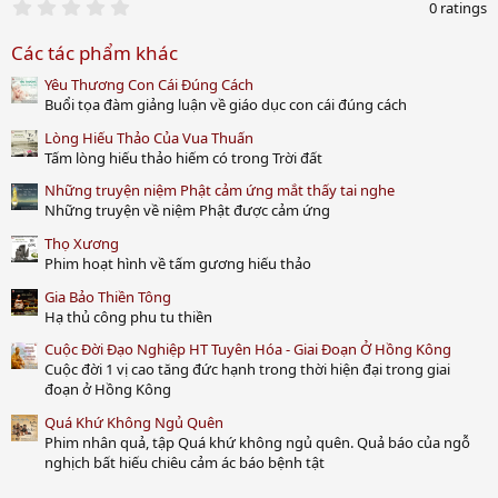
0
0 ratings
.
0
Các tác phẩm khác
0
s
Yêu Thương Con Cái Đúng Cách
t
a
Buổi tọa đàm giảng luận về giáo dục con cái đúng cách
r
(
Lòng Hiếu Thảo Của Vua Thuấn
s
Tấm lòng hiếu thảo hiếm có trong Trời đất
)
Những truyện niệm Phật cảm ứng mắt thấy tai nghe
Những truyện về niệm Phật được cảm ứng
Thọ Xương
Phim hoạt hình về tấm gương hiếu thảo
Gia Bảo Thiền Tông
Hạ thủ công phu tu thiền
Cuộc Đời Đạo Nghiệp HT Tuyên Hóa - Giai Đoạn Ở Hồng Kông
Cuộc đời 1 vị cao tăng đức hạnh trong thời hiện đại trong giai
đoạn ở Hồng Kông
Quá Khứ Không Ngủ Quên
Phim nhân quả, tập Quá khứ không ngủ quên. Quả báo của ngỗ
nghịch bất hiếu chiêu cảm ác báo bệnh tật