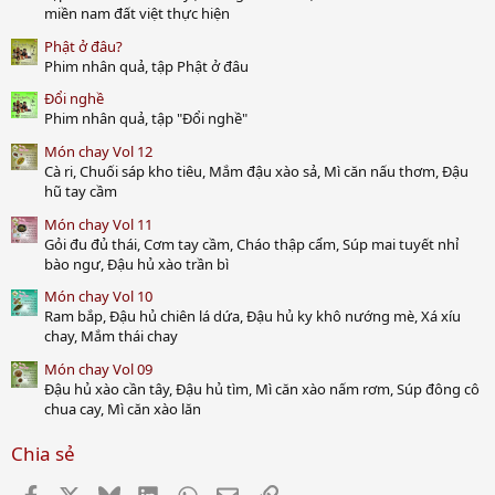
miền nam đất việt thực hiện
Phật ở đâu?
Phim nhân quả, tập Phật ở đâu
Đổi nghề
Phim nhân quả, tập "Đổi nghề"
Món chay Vol 12
Cà ri, Chuối sáp kho tiêu, Mắm đậu xào sả, Mì căn nấu thơm, Đậu
hũ tay cầm
Món chay Vol 11
Gỏi đu đủ thái, Cơm tay cầm, Cháo thập cẩm, Súp mai tuyết nhỉ
bào ngư, Đậu hủ xào trần bì
Món chay Vol 10
Ram bắp, Đậu hủ chiên lá dứa, Đậu hủ ky khô nướng mè, Xá xíu
chay, Mắm thái chay
Món chay Vol 09
Đậu hủ xào cần tây, Đậu hủ tìm, Mì căn xào nấm rơm, Súp đông cô
chua cay, Mì căn xào lăn
Chia sẻ
Facebook
X
Bluesky
LinkedIn
WhatsApp
Email
Link