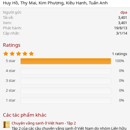
Huy Hồ, Thy Mai, Kim Phượng, Kiều Hạnh, Tuấn Anh
Người gửi
dpa
Tải về
3,401
Xem
3,401
Phát hành
19/8/13
Cập nhật
3/1/14
Ratings
5
1 ratings
.
5 star
100%
0
0
s
4 star
0%
t
a
3 star
0%
r
(
2 star
0%
s
)
1 star
0%
Các tác phẩm khác
Chuyện vãng sanh ở Việt Nam - Tập 2
Tập 2 của các câu chuyện vãng sanh ở Việt Nam do nhóm Liên hữu