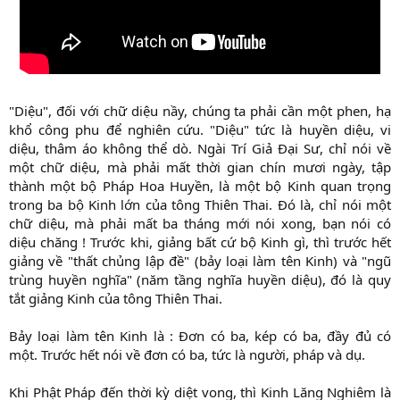
"Diệu", đối với chữ diệu nầy, chúng ta phải cần một phen, hạ
khổ công phu để nghiên cứu. "Diệu" tức là huyền diệu, vi
diệu, thâm áo không thể dò. Ngài Trí Giả Ðại Sư, chỉ nói về
một chữ diệu, mà phải mất thời gian chín mươi ngày, tập
thành một bộ Pháp Hoa Huyền, là một bộ Kinh quan trọng
trong ba bộ Kinh lớn của tông Thiên Thai. Ðó là, chỉ nói một
chữ diệu, mà phải mất ba tháng mới nói xong, bạn nói có
diệu chăng ! Trước khi, giảng bất cứ bộ Kinh gì, thì trước hết
giảng về "thất chủng lập đề" (bảy loại làm tên Kinh) và "ngũ
trùng huyền nghĩa" (năm tầng nghĩa huyền diệu), đó là quy
tắt giảng Kinh của tông Thiên Thai.
Bảy loại làm tên Kinh là : Ðơn có ba, kép có ba, đầy đủ có
một. Trước hết nói về đơn có ba, tức là người, pháp và dụ.
Khi Phật Pháp đến thời kỳ diệt vong, thì Kinh Lăng Nghiêm là