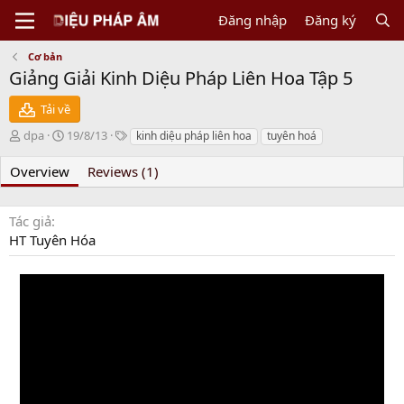
Đăng nhập
Đăng ký
Cơ bản
Giảng Giải Kinh Diệu Pháp Liên Hoa Tập 5
Tải về
N
C
T
dpa
19/8/13
kinh diệu pháp liên hoa
tuyên hoá
g
r
a
ư
e
g
Overview
Reviews (1)
ờ
a
s
i
t
g
i
Tác giả
ử
o
HT Tuyên Hóa
i
n
d
a
t
e