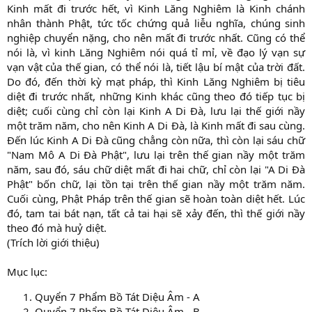
Kinh mất đi trước hết, vì Kinh Lăng Nghiêm là Kinh chánh
nhân thành Phật, tức tốc chứng quả liễu nghĩa, chúng sinh
nghiệp chuyển nặng, cho nên mất đi trước nhất. Cũng có thể
nói là, vì kinh Lăng Nghiêm nói quá tỉ mỉ, về đạo lý vạn sự
vạn vật của thế gian, có thể nói là, tiết lậu bí mật của trời đất.
Do đó, đến thời kỳ mạt pháp, thì Kinh Lăng Nghiêm bị tiêu
diệt đi trước nhất, những Kinh khác cũng theo đó tiếp tục bị
diệt; cuối cùng chỉ còn lại Kinh A Di Ðà, lưu lại thế giới nầy
một trăm năm, cho nên Kinh A Di Ðà, là Kinh mất đi sau cùng.
Ðến lúc Kinh A Di Ðà cũng chẳng còn nữa, thì còn lại sáu chữ
"Nam Mô A Di Ðà Phật", lưu lại trên thế gian nầy một trăm
năm, sau đó, sáu chữ diệt mất đi hai chữ, chỉ còn lại "A Di Ðà
Phật" bốn chữ, lại tồn tại trên thế gian nầy một trăm năm.
Cuối cùng, Phật Pháp trên thế gian sẽ hoàn toàn diệt hết. Lúc
đó, tam tai bát nạn, tất cả tai hại sẽ xảy đến, thì thế giới nầy
theo đó mà huỷ diệt.
(Trích lời giới thiệu)
Mục lục:
Quyển 7 Phẩm Bồ Tát Diệu Âm - A
Quyển 7 Phẩm Bồ Tát Diệu Âm - B