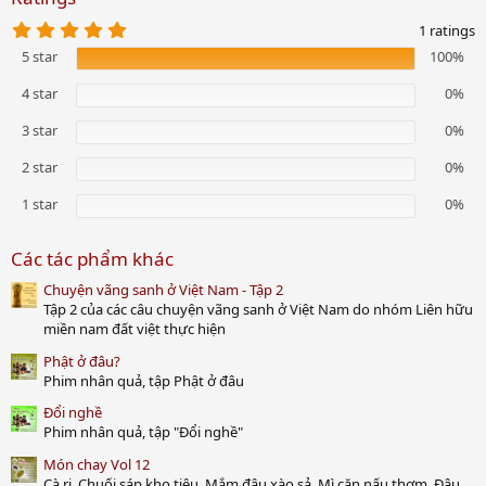
5
1 ratings
.
5 star
100%
0
0
s
4 star
0%
t
a
3 star
0%
r
(
2 star
0%
s
)
1 star
0%
Các tác phẩm khác
Chuyện vãng sanh ở Việt Nam - Tập 2
Tập 2 của các câu chuyện vãng sanh ở Việt Nam do nhóm Liên hữu
miền nam đất việt thực hiện
Phật ở đâu?
Phim nhân quả, tập Phật ở đâu
Đổi nghề
Phim nhân quả, tập "Đổi nghề"
Món chay Vol 12
Cà ri, Chuối sáp kho tiêu, Mắm đậu xào sả, Mì căn nấu thơm, Đậu