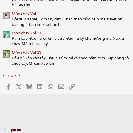
hũ tay cầm
Món chay Vol 11
Gỏi đu đủ thái, Cơm tay cầm, Cháo thập cẩm, Súp mai tuyết nhỉ
bào ngư, Đậu hủ xào trần bì
Món chay Vol 10
Ram bắp, Đậu hủ chiên lá dứa, Đậu hủ ky khô nướng mè, Xá xíu
chay, Mắm thái chay
Món chay Vol 09
Đậu hủ xào cần tây, Đậu hủ tìm, Mì căn xào nấm rơm, Súp đông cô
chua cay, Mì căn xào lăn
Chia sẻ
Facebook
X
Bluesky
LinkedIn
WhatsApp
Email
Link
Tịnh độ