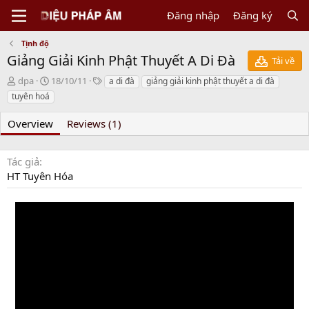
Đăng nhập
Đăng ký
Tịnh độ
Giảng Giải Kinh Phật Thuyết A Di Đà
Tải về
N
C
T
dpa
18/10/11
a di đà
giảng giải kinh phật thuyết a di đà
g
r
a
tuyên hoá
ư
e
g
ờ
a
s
Overview
Reviews (1)
i
t
g
i
ử
o
Tác giả
i
n
HT Tuyên Hóa
d
a
t
e