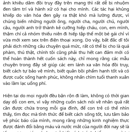
ảnh khiêu dâm đồi trụy đầy trên mạng thì rất dễ bị nhuộm
đen tâm trí và hành xử có hại cho mình. Các tác hại khủng
khiếp do văn hóa đen gây ra thật khó mà lường được, vì
chúng biến những người ông, người cha, người chú, người
cậu, người anh trở thành kẻ cưỡng hiếp cháu, con, em mình,
thậm chí cả nhóm thiếu niên đi hiếp tập thể một bé gái chỉ vì
vừa mới xem sex trên điện thoại xong. Do vậy, bất đắc dĩ tôi
phải dịch những câu chuyện quá mức, rất có thể bị cho là quá
phàm, thú thật, chính tôi cũng phải thu hết can đảm mới có
thể hoàn thành hết cuốn sách này, chỉ mong rằng các mẫu
chuyện trong đây sẽ giúp các em lánh xa văn hóa đồi trụy,
biết cách tự bảo vệ mình, biết quân bồi phẩm hạnh tốt và có
được cuộc sống hạnh phúc, không nhấn chìm tuổi thanh xuân
vào lầm lạc uổng phí.
Hiện tại do mọi người đều bận rộn đi làm, không có thời gian
dạy dỗ con em, vì vậy những cuốn sách nói về nhân quả rất
cần được chứa trong mỗi gia đình, để con trẻ có thể nhìn
thấy, tìm đọc mà tỉnh thức để biết cách sống tốt, lưu tâm bảo
vệ phúc báo của mình, mong rằng những kinh nghiệm thực
được đánh đổi bằng máu và nước mắt của người đời nay sẽ là