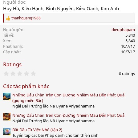
Người đọc
Huy Hồ, Kiều Hạnh, Bình Nguyên, Kiều Oanh, Kim Anh
thanhquang1988
R
e
Người gửi
dieuphapam
a
c
Tải về
5,840
t
Xem
5,840
i
Phát hành
10/7/17
o
Cập nhật
10/7/17
n
s
Ratings
:
0
0 ratings
.
0
Các tác phẩm khác
0
s
Những Dấu Chân Trên Con Đường Nhiệm Màu Đến Phật Quả
t
a
(giọng miền Bắc)
r
Ngài Đại Trưởng lão Nā Uyane Ariyadhamma
(
s
Những Dấu Chân Trên Con Đường Nhiệm Màu Đến Phật Quả
)
Ngài Đại Trưởng lão Nā Uyane Ariyadhamma
Bắt Đầu Từ Việc Nhỏ (tập 2)
Tuyển tập các bài Pháp dành cho tân thiền sinh