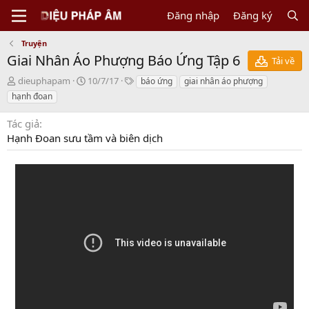
Đăng nhập
Đăng ký
Truyện
Giai Nhân Áo Phượng Báo Ứng Tập 6
Tải về
N
C
T
dieuphapam
10/7/17
báo ứng
giai nhân áo phượng
g
r
a
hạnh đoan
ư
e
g
ờ
a
s
Tác giả
i
t
Hạnh Đoan sưu tầm và biên dịch
g
i
ử
o
i
n
d
a
t
e