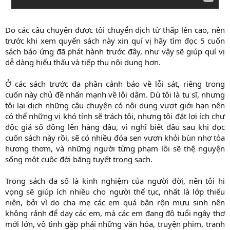
Do các câu chuyện được tôi chuyển dịch từ thấp lên cao, nên
trước khi xem quyển sách này xin quí vị hãy tìm đọc 5 cuốn
sách báo ứng đã phát hành trước đây, như vậy sẽ giúp quí vị
dễ dàng hiểu thấu và tiếp thu nội dung hơn.
Ở các sách trước đa phần cảnh báo về lỗi sát, riêng trong
cuốn này chủ đề nhấn mạnh về lỗi dâm. Dù tôi là tu sĩ, nhưng
tôi lại dịch những câu chuyện có nội dung vượt giới hạn nên
có thể những vị khó tính sẽ trách tôi, nhưng tôi đặt lợi ích chư
độc giả số đông lên hàng đầu, vì nghĩ biết đâu sau khi đọc
cuốn sách này rồi, sẽ có nhiều đóa sen vươn khỏi bùn nhơ tỏa
hương thơm, và những người từng phạm lỗi sẽ thệ nguyện
sống một cuộc đời băng tuyết trong sạch.
Trong sách đa số là kinh nghiệm của người đời, nên tôi hi
vọng sẽ giúp ích nhiều cho người thế tục, nhất là lớp thiếu
niên, bởi vì do cha mẹ các em quá bận rộn mưu sinh nên
không rảnh để dạy các em, mà các em đang độ tuổi ngây thơ
mới lớn, vô tình gặp phải những văn hóa, truyện phim, tranh