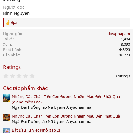
Người đọc
Bình Nguyên
dpa
R
e
Người gửi
dieuphapam
a
c
Tải về
1,484
t
Xem
8,093
i
Phát hành
4/5/23
o
Cập nhật
4/5/23
n
s
Ratings
:
0
0 ratings
.
0
Các tác phẩm khác
0
s
Những Dấu Chân Trên Con Đường Nhiệm Màu Đến Phật Quả
t
a
(giọng miền Bắc)
r
Ngài Đại Trưởng lão Nā Uyane Ariyadhamma
(
s
Những Dấu Chân Trên Con Đường Nhiệm Màu Đến Phật Quả
)
Ngài Đại Trưởng lão Nā Uyane Ariyadhamma
Bắt Đầu Từ Việc Nhỏ (tập 2)