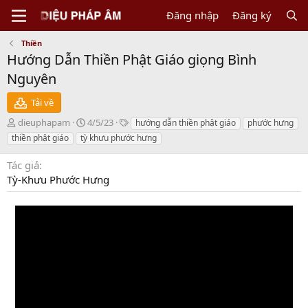
Đăng nhập
Đăng ký
Thiền
Hướng Dẫn Thiền Phật Giáo giọng Bình
Nguyên
Tải về
N
C
T
dieuphapam
4/5/23
hướng dẫn thiền phật giáo
phước hưng
g
r
a
thiền phật giáo
tỳ khưu phước hưng
ư
e
g
ờ
a
s
Tác giả
i
t
Tỳ-Khưu Phước Hưng
g
i
ử
o
i
n
d
a
t
e