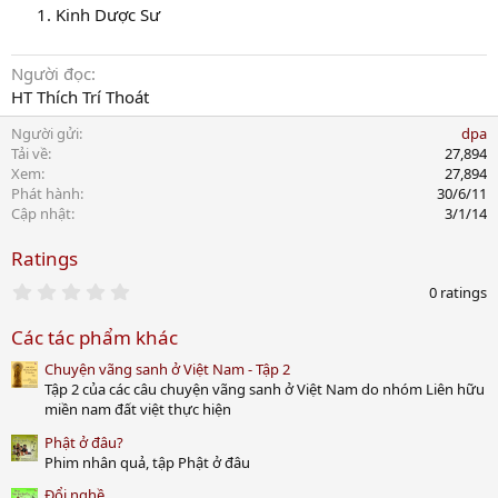
Kinh Dược Sư
Người đọc
HT Thích Trí Thoát
Người gửi
dpa
Tải về
27,894
Xem
27,894
Phát hành
30/6/11
Cập nhật
3/1/14
Ratings
0
0 ratings
.
0
Các tác phẩm khác
0
s
Chuyện vãng sanh ở Việt Nam - Tập 2
t
a
Tập 2 của các câu chuyện vãng sanh ở Việt Nam do nhóm Liên hữu
r
miền nam đất việt thực hiện
(
s
Phật ở đâu?
)
Phim nhân quả, tập Phật ở đâu
Đổi nghề