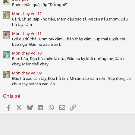
Phim nhân quả, tập "Đổi nghề"
Món chay Vol 12
Cà ri, Chuối sáp kho tiêu, Mắm đậu xào sả, Mì căn nấu thơm, Đậu
hũ tay cầm
Món chay Vol 11
Gỏi đu đủ thái, Cơm tay cầm, Cháo thập cẩm, Súp mai tuyết nhỉ
bào ngư, Đậu hủ xào trần bì
Món chay Vol 10
Ram bắp, Đậu hủ chiên lá dứa, Đậu hủ ky khô nướng mè, Xá xíu
chay, Mắm thái chay
Món chay Vol 09
Đậu hủ xào cần tây, Đậu hủ tìm, Mì căn xào nấm rơm, Súp đông cô
chua cay, Mì căn xào lăn
Chia sẻ
Facebook
X
Bluesky
LinkedIn
WhatsApp
Email
Link