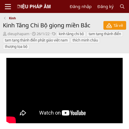
Đăng nhập
Đăng ký
Kinh
Kinh Tăng Chi Bộ giọng miền Bắc
Tải về
N
C
T
dieuphapam
26/1/22
kinh tăng chi bộ
tam tạng thánh điển
g
r
a
tam tạng thánh điển phật giáo việt nam
thích minh châu
ư
e
g
thượng tọa bộ
ờ
a
s
i
t
g
i
ử
o
i
n
d
a
t
e