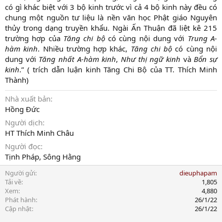
có gì khác biệt với 3 bộ kinh trước vì cả 4 bộ kinh này đều có
chung một nguồn tư liệu là nền văn học Phật giáo Nguyên
thủy trong dạng truyền khẩu. Ngài Ấn Thuận đã liệt kê 215
trường hợp của
Tăng chi bộ
có cùng nội dung với
Trung A-
hàm kinh
. Nhiều trường hợp khác,
Tăng chi bộ
có cùng nội
dung với
Tăng nhất A-hàm kinh
,
Như thị ngữ
kinh
và
Bổn sự
kinh
.” ( trích dẫn luận kinh Tăng Chi Bộ của TT. Thích Minh
Thành)
Nhà xuất bản
Hồng Đức
Người dịch
HT Thích Minh Châu
Người đọc
Tịnh Pháp, Sông Hằng
Người gửi
dieuphapam
Tải về
1,805
Xem
4,880
Phát hành
26/1/22
Cập nhật
26/1/22