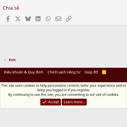
Chia sẻ
Facebook
X
Bluesky
LinkedIn
WhatsApp
Email
Link
Kinh
Điều khoản & Quy định
Chính sách riêng tư
Giúp đỡ
R
S
S
This site uses cookies to help personalise content, tailor your experience and to
Diệu Pháp Âm
keep you logged in if you register.
Chùa Diệu Pháp - Số 72/14 Phú Mỹ, Phú Hòa Đông, Củ Chi, TP.HCM
(Xem Bản
By continuing to use this site, you are consenting to our use of cookies.
đồ)
Điện thoại: 028.36208438 | Email: bientap@dieuphapam.net
Accept
Learn more…
Chủ Nhiệm: Thích Minh Thiền