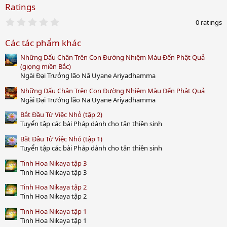
Ratings
0
0 ratings
.
0
Các tác phẩm khác
0
s
Những Dấu Chân Trên Con Đường Nhiệm Màu Đến Phật Quả
t
a
(giọng miền Bắc)
r
Ngài Đại Trưởng lão Nā Uyane Ariyadhamma
(
s
Những Dấu Chân Trên Con Đường Nhiệm Màu Đến Phật Quả
)
Ngài Đại Trưởng lão Nā Uyane Ariyadhamma
Bắt Đầu Từ Việc Nhỏ (tập 2)
Tuyển tập các bài Pháp dành cho tân thiền sinh
Bắt Đầu Từ Việc Nhỏ (tập 1)
Tuyển tập các bài Pháp dành cho tân thiền sinh
Tinh Hoa Nikaya tập 3
Tinh Hoa Nikaya tập 3
Tinh Hoa Nikaya tập 2
Tinh Hoa Nikaya tập 2
Tinh Hoa Nikaya tập 1
Tinh Hoa Nikaya tập 1