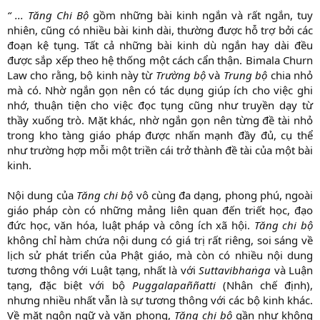
“ ... Tăng Chi Bộ
gồm những bài kinh ngắn và rất ngắn, tuy
nhiên, cũng có nhiều bài kinh dài, thường được hỗ trợ bởi các
đoạn kệ tụng. Tất cả những bài kinh dù ngắn hay dài đều
được sắp xếp theo hệ thống một cách cẩn thận. Bimala Churn
Law cho rằng, bộ kinh này từ
Trường
bộ
và
Trung bộ
chia nhỏ
mà có. Nhờ ngắn gọn nên có tác dụng giúp ích cho việc ghi
nhớ, thuận tiện cho việc đọc tụng cũng như truyền dạy từ
thầy xuống trò. Mặt khác, nhờ ngắn gọn nên từng đề tài nhỏ
trong kho tàng giáo pháp được nhấn mạnh đầy đủ, cụ thể
như trường hợp mỗi một triền cái trở thành đề tài của một bài
kinh.
Nội dung của
Tăng chi bộ
vô cùng đa dạng, phong phú, ngoài
giáo pháp còn có những mảng liên quan đến triết học, đạo
đức học, văn hóa, luật pháp và công ích xã hội.
Tăng chi bộ
không chỉ hàm chứa nội dung có giá trị rất riêng, soi sáng về
lịch sử phát triển của Phật giáo, mà còn có nhiều nội dung
tương thông với Luật tạng, nhất là với
Suttavibhaṅga
và Luận
tạng, đặc biệt với bộ
Puggalapaññatti
(Nhân chế định),
nhưng nhiều nhất vẫn là sự tương thông với các bộ kinh khác.
Về mặt ngôn ngữ và văn phong,
Tăng chi bộ
gần như không