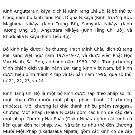
Kinh Anguttara Nikàya, dịch là Kinh Tăng Chi Bộ, là bộ thứ tư
trong năm bộ kinh tạng Pali: Dìgha Nikàya (Kinh Trường Bộ),
Majjhima Nikàya (Kinh Trung Bộ), Samyutta Nikàya (Kinh
Tương Ưng Bộ), Anguttara Nikàya (Kinh Tăng Chi Bộ), và
Khuddaka Nikàya (Kinh Tiểu Bộ).
Bộ kinh nầy được Hòa thượng Thích Minh Châu dịch từ tạng
Pali sang Việt ngữ năm 1976-1977, và được Viện Phật Học
Vạn Hạnh, Sài Gòn, ấn hành năm 1980-1981. Trong chương
trình phiên dịch và ấn hành Ðại tạng kinh Việt Nam, bộ kinh
được hiệu đính thành 4 tập và tái bản năm 1996, qua số thứ
tự 21, 22, 23, và 24.
Kinh Tăng Chi Bộ là một bộ kinh được sắp theo pháp số, từ
một pháp đến mười một pháp, phân thành 11 chương
(nipàtas). Mỗi chương lại chia thành nhiều phẩm (vaggas).
Chương Một Pháp (Ekaka Nipàta) gồm các kinh đề cập đến
một pháp. Chương Hai Pháp (Duka Nipàta) gồm các kinh có
liên quan đến hai pháp, v.v... và tuần tự như thế đến Chương
Mười Một Pháp (Ekàdasaka Nipata) gồm các kinh có đề cập