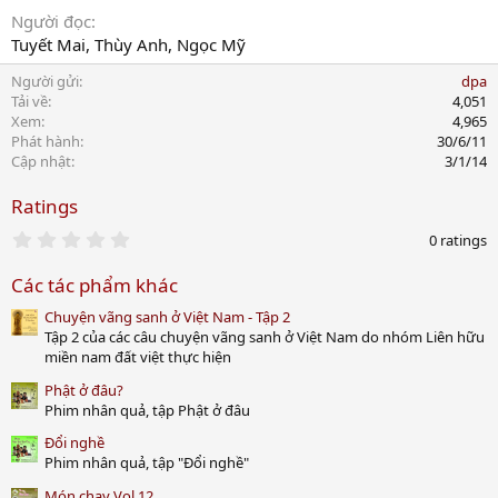
Người đọc
Tuyết Mai, Thùy Anh, Ngọc Mỹ
Người gửi
dpa
Tải về
4,051
Xem
4,965
Phát hành
30/6/11
Cập nhật
3/1/14
Ratings
0
0 ratings
.
0
Các tác phẩm khác
0
s
Chuyện vãng sanh ở Việt Nam - Tập 2
t
a
Tập 2 của các câu chuyện vãng sanh ở Việt Nam do nhóm Liên hữu
r
miền nam đất việt thực hiện
(
s
Phật ở đâu?
)
Phim nhân quả, tập Phật ở đâu
Đổi nghề
Phim nhân quả, tập "Đổi nghề"
Món chay Vol 12