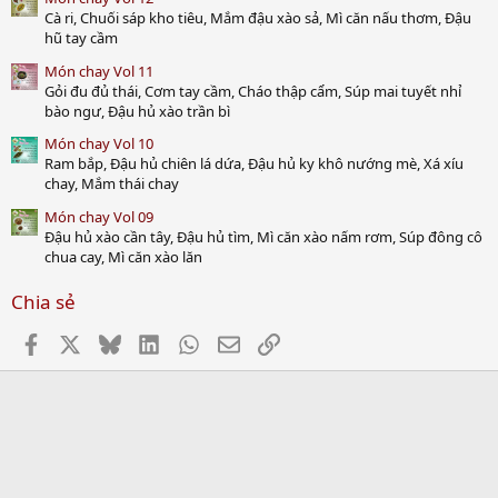
Cà ri, Chuối sáp kho tiêu, Mắm đậu xào sả, Mì căn nấu thơm, Đậu
hũ tay cầm
Món chay Vol 11
Gỏi đu đủ thái, Cơm tay cầm, Cháo thập cẩm, Súp mai tuyết nhỉ
bào ngư, Đậu hủ xào trần bì
Món chay Vol 10
Ram bắp, Đậu hủ chiên lá dứa, Đậu hủ ky khô nướng mè, Xá xíu
chay, Mắm thái chay
Món chay Vol 09
Đậu hủ xào cần tây, Đậu hủ tìm, Mì căn xào nấm rơm, Súp đông cô
chua cay, Mì căn xào lăn
Chia sẻ
Facebook
X
Bluesky
LinkedIn
WhatsApp
Email
Link