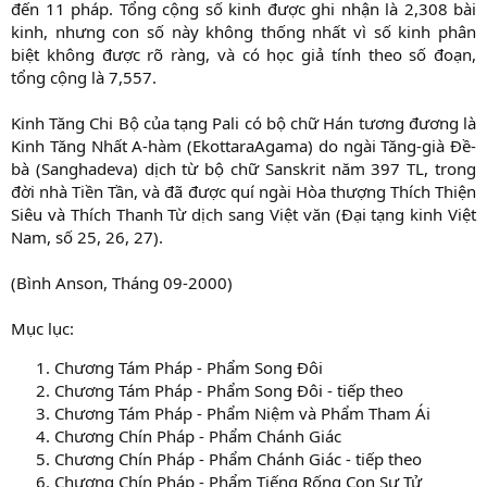
đến 11 pháp. Tổng cộng số kinh được ghi nhận là 2,308 bài
kinh, nhưng con số này không thống nhất vì số kinh phân
biệt không được rõ ràng, và có học giả tính theo số đoạn,
tổng cộng là 7,557.
Kinh Tăng Chi Bộ của tạng Pali có bộ chữ Hán tương đương là
Kinh Tăng Nhất A-hàm (EkottaraAgama) do ngài Tăng-già Ðề-
bà (Sanghadeva) dịch từ bộ chữ Sanskrit năm 397 TL, trong
đời nhà Tiền Tần, và đã được quí ngài Hòa thượng Thích Thiện
Siêu và Thích Thanh Từ dịch sang Việt văn (Ðại tạng kinh Việt
Nam, số 25, 26, 27).
(Bình Anson, Tháng 09-2000)
Mục lục:
Chương Tám Pháp - Phẩm Song Đôi
Chương Tám Pháp - Phẩm Song Đôi - tiếp theo
Chương Tám Pháp - Phẩm Niệm và Phẩm Tham Ái
Chương Chín Pháp - Phẩm Chánh Giác
Chương Chín Pháp - Phẩm Chánh Giác - tiếp theo
Chương Chín Pháp - Phẩm Tiếng Rống Con Sư Tử