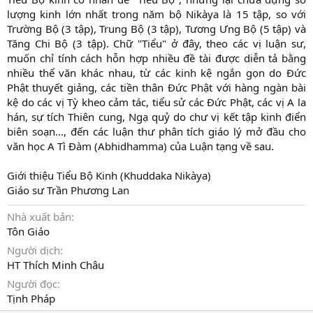
lượng kinh lớn nhất trong năm bộ Nikàya là 15 tập, so với
Trường Bộ (3 tập), Trung Bộ (3 tập), Tương Ưng Bộ (5 tập) và
Tăng Chi Bộ (3 tập). Chữ "Tiểu" ở đây, theo các vị luận sư,
muốn chỉ tính cách hỗn hợp nhiều đề tài được diễn tả bằng
nhiều thể văn khác nhau, từ các kinh kệ ngắn gọn do Ðức
Phật thuyết giảng, các tiền thân Ðức Phật với hàng ngàn bài
kệ do các vị Tỳ kheo cảm tác, tiểu sử các Ðức Phật, các vị A la
hán, sự tích Thiên cung, Ngạ quỷ do chư vị kết tập kinh điển
biên soạn..., đến các luận thư phân tích giáo lý mở đầu cho
văn học A Tì Ðàm (Abhidhamma) của Luận tạng về sau.
Giới thiệu Tiểu Bộ Kinh (Khuddaka Nikàya)
Giáo sư Trần Phương Lan
Nhà xuất bản
Tôn Giáo
Người dịch
HT Thích Minh Châu
Người đọc
Tịnh Pháp