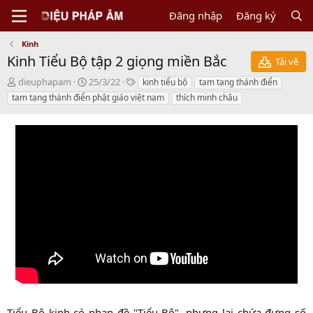
Đăng nhập
Đăng ký
Kinh
Kinh Tiểu Bộ tập 2 giọng miền Bắc
Tải về
N
C
T
dieuphapam
25/3/22
kinh tiểu bộ
tam tạng thánh điển
g
r
a
tam tạng thánh điển phật giáo việt nam
thích minh châu
ư
e
g
ờ
a
s
i
t
g
i
ử
o
i
n
d
a
t
e
Tiểu Bộ kinh có nhan đề "Tiểu Bộ", nhưng lại chứa đựng số