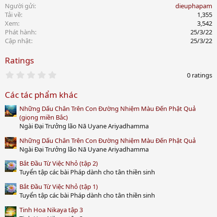
Người gửi
dieuphapam
Tải về
1,355
Xem
3,542
Phát hành
25/3/22
Cập nhật
25/3/22
Ratings
0
0 ratings
.
0
Các tác phẩm khác
0
s
Những Dấu Chân Trên Con Đường Nhiệm Màu Đến Phật Quả
t
a
(giọng miền Bắc)
r
Ngài Đại Trưởng lão Nā Uyane Ariyadhamma
(
s
Những Dấu Chân Trên Con Đường Nhiệm Màu Đến Phật Quả
)
Ngài Đại Trưởng lão Nā Uyane Ariyadhamma
Bắt Đầu Từ Việc Nhỏ (tập 2)
Tuyển tập các bài Pháp dành cho tân thiền sinh
Bắt Đầu Từ Việc Nhỏ (tập 1)
Tuyển tập các bài Pháp dành cho tân thiền sinh
Tinh Hoa Nikaya tập 3