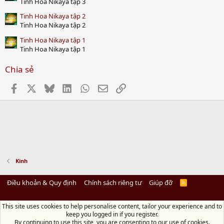
Tinh Hoa Nikaya tập 3
Tinh Hoa Nikaya tập 2
Tinh Hoa Nikaya tập 2
Tinh Hoa Nikaya tập 1
Tinh Hoa Nikaya tập 1
Chia sẻ
Facebook
X
Bluesky
LinkedIn
WhatsApp
Email
Link
Kinh
Điều khoản & Quy định
Chính sách riêng tư
Giúp đỡ
R
S
S
This site uses cookies to help personalise content, tailor your experience and to
Diệu Pháp Âm
keep you logged in if you register.
Chùa Diệu Pháp - Số 72/14 Phú Mỹ, Phú Hòa Đông, Củ Chi, TP.HCM
(Xem Bản
By continuing to use this site, you are consenting to our use of cookies.
đồ)