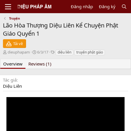
Đăng nhập
Đăng ký
Truyện
Lão Hòa Thượng Diệu Liên Kể Chuyện Phật
Giáo Quyển 1
Tải về
N
C
T
dieuphapam
6/3/17
diệu liên
truyện phật giáo
g
r
a
ư
e
g
Overview
Reviews (1)
ờ
a
s
i
t
g
i
Tác giả
ử
o
Diệu Liên
i
n
d
a
t
e