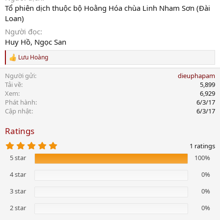
Tổ phiên dịch thuộc bộ Hoằng Hóa chùa Linh Nham Sơn (Đài
Loan)
Người đọc
Huy Hồ, Ngọc San
Lưu Hoàng
R
e
Người gửi
dieuphapam
a
c
Tải về
5,899
t
Xem
6,929
i
Phát hành
6/3/17
o
Cập nhật
6/3/17
n
s
Ratings
:
5
1 ratings
.
5 star
100%
0
0
s
4 star
0%
t
a
3 star
0%
r
(
2 star
0%
s
)