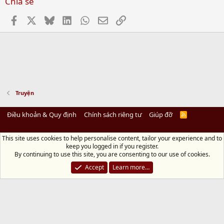
Chia sẻ
Facebook
X
Bluesky
LinkedIn
WhatsApp
Email
Link
Truyện
Điều khoản & Quy định
Chính sách riêng tư
Giúp đỡ
R
S
S
This site uses cookies to help personalise content, tailor your experience and to
Diệu Pháp Âm
keep you logged in if you register.
Chùa Diệu Pháp - Số 72/14 Phú Mỹ, Phú Hòa Đông, Củ Chi, TP.HCM
(Xem Bản
By continuing to use this site, you are consenting to our use of cookies.
đồ)
Điện thoại: 028.36208438 | Email: bientap@dieuphapam.net
Accept
Learn more…
Chủ Nhiệm: Thích Minh Thiền