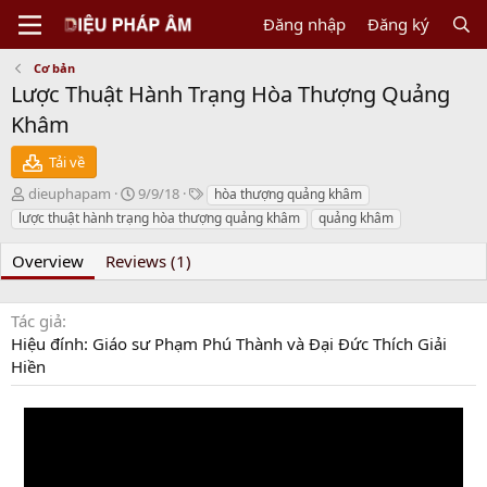
Đăng nhập
Đăng ký
Cơ bản
Lược Thuật Hành Trạng Hòa Thượng Quảng
Khâm
Tải về
N
C
T
dieuphapam
9/9/18
hòa thượng quảng khâm
g
r
a
lược thuật hành trạng hòa thượng quảng khâm
quảng khâm
ư
e
g
ờ
a
s
Overview
Reviews (1)
i
t
g
i
ử
o
Tác giả
i
n
Hiệu đính: Giáo sư Phạm Phú Thành và Đại Đức Thích Giải
d
Hiền
a
t
e