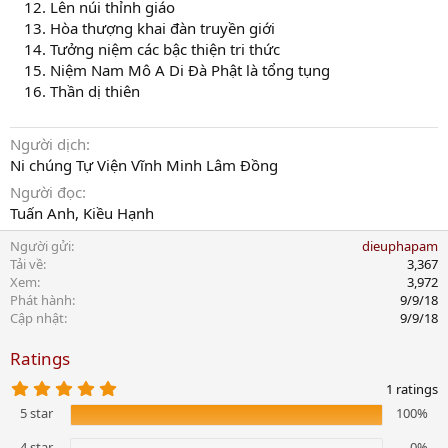
Lên núi thỉnh giáo
Hòa thượng khai đàn truyền giới
Tưởng niệm các bậc thiện tri thức
Niệm Nam Mô A Di Đà Phật là tổng tụng
Thần dị thiên
Người dịch
Ni chúng Tự Viện Vĩnh Minh Lâm Đồng
Người đọc
Tuấn Anh, Kiều Hạnh
Người gửi
dieuphapam
Tải về
3,367
Xem
3,972
Phát hành
9/9/18
Cập nhật
9/9/18
Ratings
5
1 ratings
.
5 star
100%
0
0
s
4 star
0%