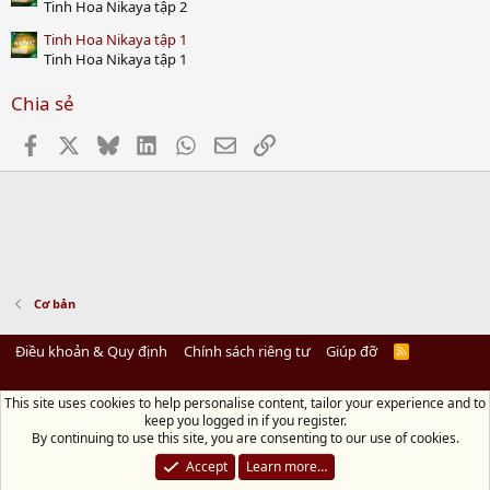
Tinh Hoa Nikaya tập 2
Tinh Hoa Nikaya tập 1
Tinh Hoa Nikaya tập 1
Chia sẻ
Facebook
X
Bluesky
LinkedIn
WhatsApp
Email
Link
Cơ bản
Điều khoản & Quy định
Chính sách riêng tư
Giúp đỡ
R
S
S
This site uses cookies to help personalise content, tailor your experience and to
Diệu Pháp Âm
keep you logged in if you register.
Chùa Diệu Pháp - Số 72/14 Phú Mỹ, Phú Hòa Đông, Củ Chi, TP.HCM
(Xem Bản
By continuing to use this site, you are consenting to our use of cookies.
đồ)
Điện thoại: 028.36208438 | Email: bientap@dieuphapam.net
Accept
Learn more…
Chủ Nhiệm: Thích Minh Thiền