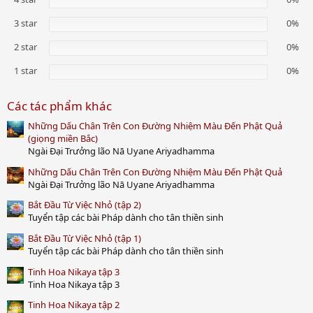
t
a
3 star
0%
r
(
2 star
0%
s
)
1 star
0%
Các tác phẩm khác
Những Dấu Chân Trên Con Đường Nhiệm Màu Đến Phật Quả
(giọng miền Bắc)
Ngài Đại Trưởng lão Nā Uyane Ariyadhamma
Những Dấu Chân Trên Con Đường Nhiệm Màu Đến Phật Quả
Ngài Đại Trưởng lão Nā Uyane Ariyadhamma
Bắt Đầu Từ Việc Nhỏ (tập 2)
Tuyển tập các bài Pháp dành cho tân thiền sinh
Bắt Đầu Từ Việc Nhỏ (tập 1)
Tuyển tập các bài Pháp dành cho tân thiền sinh
Tinh Hoa Nikaya tập 3
Tinh Hoa Nikaya tập 3
Tinh Hoa Nikaya tập 2