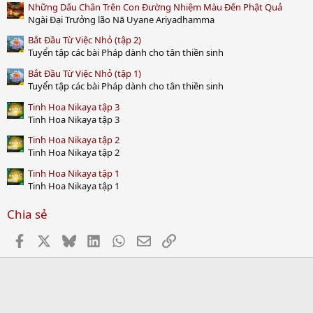
s
Những Dấu Chân Trên Con Đường Nhiệm Màu Đến Phật Quả
)
Ngài Đại Trưởng lão Nā Uyane Ariyadhamma
Bắt Đầu Từ Việc Nhỏ (tập 2)
Tuyển tập các bài Pháp dành cho tân thiền sinh
Bắt Đầu Từ Việc Nhỏ (tập 1)
Tuyển tập các bài Pháp dành cho tân thiền sinh
Tinh Hoa Nikaya tập 3
Tinh Hoa Nikaya tập 3
Tinh Hoa Nikaya tập 2
Tinh Hoa Nikaya tập 2
Tinh Hoa Nikaya tập 1
Tinh Hoa Nikaya tập 1
Chia sẻ
Facebook
X
Bluesky
LinkedIn
WhatsApp
Email
Link