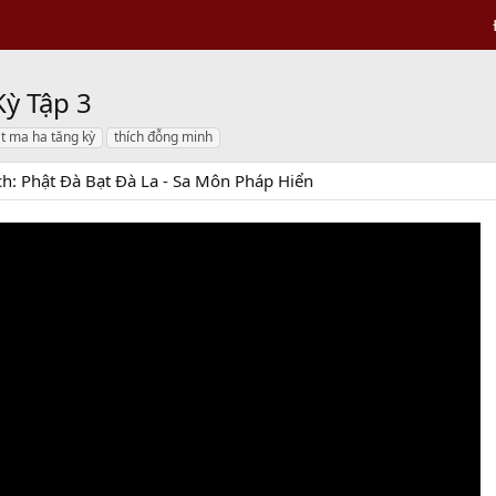
ỳ Tập 3
ật ma ha tăng kỳ
thích đỗng minh
ch: Phật Đà Bạt Đà La - Sa Môn Pháp Hiển