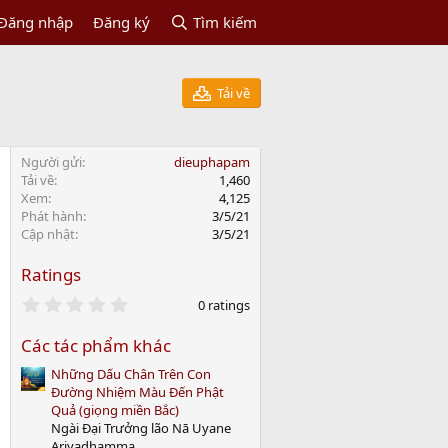
Đăng nhập
Đăng ký
Tìm kiếm
Tải về
Người gửi
dieuphapam
Tải về
1,460
Xem
4,125
Phát hành
3/5/21
Cập nhật
3/5/21
Ratings
0
0 ratings
.
0
Các tác phẩm khác
0
s
Những Dấu Chân Trên Con
t
a
Đường Nhiệm Màu Đến Phật
r
Quả (giọng miền Bắc)
(
Ngài Đại Trưởng lão Nā Uyane
s
Ariyadhamma