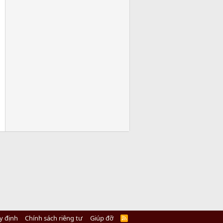
y định
Chính sách riêng tư
Giúp đỡ
R