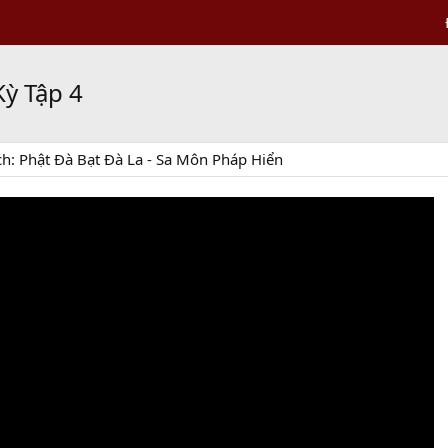
ỳ Tập 4
ch: Phật Đà Bạt Đà La - Sa Môn Pháp Hiển