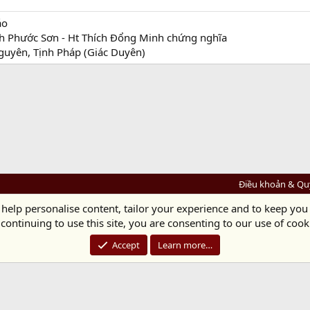
áo
ch Phước Sơn - Ht Thích Đổng Minh chứng nghĩa
guyên, Tịnh Pháp (Giác Duyên)
Điều khoản & Qu
 help personalise content, tailor your experience and to keep you 
Diệu Pháp Âm
continuing to use this site, you are consenting to our use of cook
Chùa Diệu Pháp - Số 72/14 Phú Mỹ, Phú Hòa Đông, Củ Chi, TP.HCM
(Xem Bản đồ)
Điện thoại: 028.36208438 | Email: bientap@dieuphapam.net
Accept
Learn more…
Chủ Nhiệm: Thích Minh Thiền