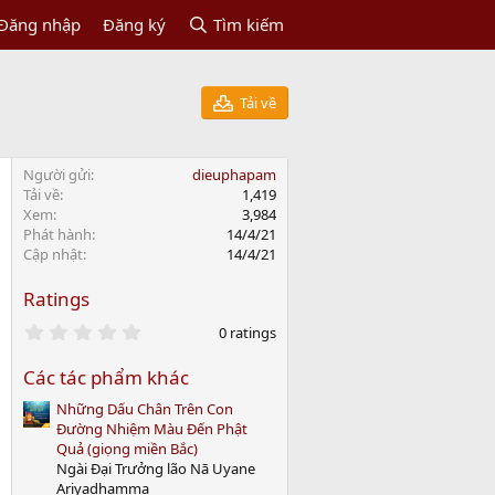
Đăng nhập
Đăng ký
Tìm kiếm
Tải về
Người gửi
dieuphapam
Tải về
1,419
Xem
3,984
Phát hành
14/4/21
Cập nhật
14/4/21
Ratings
0
0 ratings
.
0
Các tác phẩm khác
0
s
Những Dấu Chân Trên Con
t
a
Đường Nhiệm Màu Đến Phật
r
Quả (giọng miền Bắc)
(
Ngài Đại Trưởng lão Nā Uyane
s
Ariyadhamma