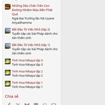
)
Những Dấu Chân Trên Con
Đường Nhiệm Màu Đến Phật
Quả
Ngài Đại Trưởng lão Nā Uyane
Ariyadhamma
Bắt Đầu Từ Việc Nhỏ (tập 2)
Tuyển tập các bài Pháp dành cho
tân thiền sinh
Bắt Đầu Từ Việc Nhỏ (tập 1)
Tuyển tập các bài Pháp dành cho
tân thiền sinh
Tinh Hoa Nikaya tập 3
Tinh Hoa Nikaya tập 3
Tinh Hoa Nikaya tập 2
Tinh Hoa Nikaya tập 2
Tinh Hoa Nikaya tập 1
Tinh Hoa Nikaya tập 1
Chia sẻ
Facebook
X
Bluesky
LinkedIn
WhatsApp
Email