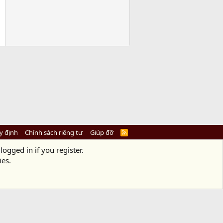
y định
Chính sách riêng tư
Giúp đỡ
R
S
S
logged in if you register.
ies.