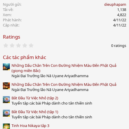
Người gửi
dieuphapam
Tải về
1,138
Xem
4,822
Phát hành
4/11/22
Cập nhật
4/11/22
Ratings
0
0 ratings
.
0
Các tác phẩm khác
0
s
Những Dấu Chân Trên Con Đường Nhiệm Màu Đến Phật Quả
t
a
(giọng miền Bắc)
r
Ngài Đại Trưởng lão Nā Uyane Ariyadhamma
(
s
Những Dấu Chân Trên Con Đường Nhiệm Màu Đến Phật Quả
)
Ngài Đại Trưởng lão Nā Uyane Ariyadhamma
Bắt Đầu Từ Việc Nhỏ (tập 2)
Tuyển tập các bài Pháp dành cho tân thiền sinh
Bắt Đầu Từ Việc Nhỏ (tập 1)
Tuyển tập các bài Pháp dành cho tân thiền sinh
Tinh Hoa Nikaya tập 3