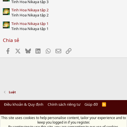
Tinh Hoa Nikaya tập 3
Tinh Hoa Nikaya tập 2
Tinh Hoa Nikaya tập 2
Tinh Hoa Nikaya tập 1
Tinh Hoa Nikaya tập 1
Chia sẻ
Facebook
X
Bluesky
LinkedIn
WhatsApp
Email
Link
Luật
Điều khoản & Quy định
Chính sách riêng tư
Giúp đỡ
R
S
S
This site uses cookies to help personalise content, tailor your experience and to
Diệu Pháp Âm
keep you logged in if you register.
Chùa Diệu Pháp - Số 72/14 Phú Mỹ, Phú Hòa Đông, Củ Chi, TP.HCM
(Xem Bản
By continuing to use this site, you are consenting to our use of cookies.