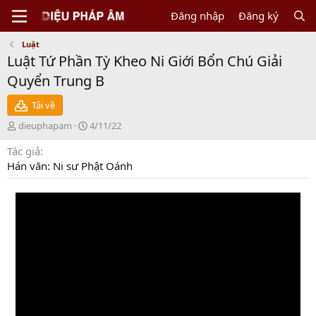
Đăng nhập
Đăng ký
Luật
Luật Tứ Phần Tỳ Kheo Ni Giới Bổn Chú Giải
Quyển Trung B
Tải về
N
C
dieuphapam
4/11/22
g
r
Tác giả
ư
e
ờ
a
Hán văn: Ni sư Phật Oánh
i
t
g
i
ử
o
i
n
d
a
t
e