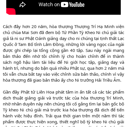
Cách đây hơn 20 năm, hòa thượng Thượng Trí Hạ Minh viện
chủ chùa Mai Sơn đã đem bộ Tứ Phần Tỳ Kheo Ni chú giải tác
giả là ni sư Phật Oánh giảng dạy cho ni chúng tại tịnh thất Lạc
Quốc ở Tam Bố tỉnh Lâm Đồng, những lời vàng ngọc của ngài
được ghi chép lại tổng cộng gần 40 tập. Sau này ngài mang
bản thảo đến nhờ tôi chỉnh lý cho hoàn chỉnh để in thành
sách ngõ hậu làm tài liệu để Ni giới học tập, giảng dạy và
hành trì, nhưng do bận quá nhiều Phật sự, qua hơn 2 năm mà
tôi vẫn chưa bắt tay vào việc chỉnh sửa bản thảo, chính vì vậy
hòa thượng đã giao bản thảo ấy cho Ni trưởng Hải Triều Âm.
Gần đây Phật tử Liên Hoa phát tâm in ấn tất cả các tác phẩm
dịch thuật giảng giải và trước tác của hòa thượng Trí Minh,
nhờ nhân duyên này nên chúng tôi cố gắng tìm lại bản gốc bộ
Tỳ kheo Ni chú giải mà trước kia hòa thượng đã dịch để tiến
hành việc hiệu đính. Trải qua thời gian trên một năm thì tác
phẩm được thực hiện xong, thiết nghĩ bộ tỳ kheo Ni chú giải