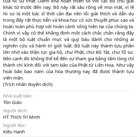
của Ni Sư Phật Oánh khá hoàn thiện so với các bộ chú giải
khác từ trước đến nay. Bộ này rất sâu rộng về mọi mặt, vì lẽ
Ni sư là một bác sĩ thời cận đại nên lối giải thích và dẫn dụ
trong đây rất thực tiễn và khoa học có sức thuyết phục cao và
hoàn toàn phù hợp với hoàn cảnh sống hiện tại của chúng ta.
Chính vì vậy có thể khẳng định một cách chắc chắn rằng đây
là một bộ luật chuẩn mực và quý báu dành cho những ai
nghiên cứu và hành trì giới luật. Bộ luật này thành tựu phần
lớn nhờ vào thần lực gia hộ, chư Phật, chư Bồ Tát, chư Tổ sư.
Bên cạnh đó không thể kể đến sự tham gia bằng tấm lòng chí
thành chí kính đối với tam bảo của Phật tử Liên Hoa. Như vậy
hoài bão bao năm của hòa thượng nay đã được thành tựu
viên mãn.
(Trích nhân duyên dịch)
Nhà xuất bản
Tôn Giáo
Người dịch
HT Thích Trí Minh
Người đọc
Kiều Hạnh