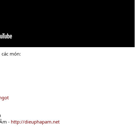
i các món:
ngọt
n
 Âm -
http://dieuphapam.net