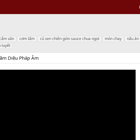
cẩm vân
cơm tấm
củ sen chiên giòn sauce chua ngọt
món chay
nấu ăn
 tuyết
tâm Diệu Pháp Âm