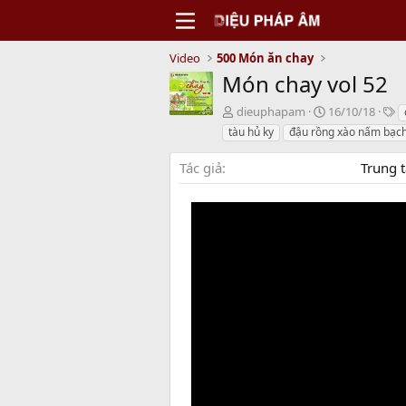
Video
500 Món ăn chay
Món chay vol 52
N
C
T
dieuphapam
16/10/18
g
r
a
tàu hủ ky
đậu rồng xào nấm bạch
ư
e
g
ờ
a
s
Tác giả
Trung 
i
t
g
i
ử
o
i
n
d
a
t
e