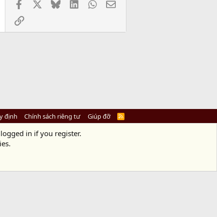
Facebook
X
Bluesky
LinkedIn
WhatsApp
Email
Link
y định
Chính sách riêng tư
Giúp đỡ
R
S
S
logged in if you register.
ies.