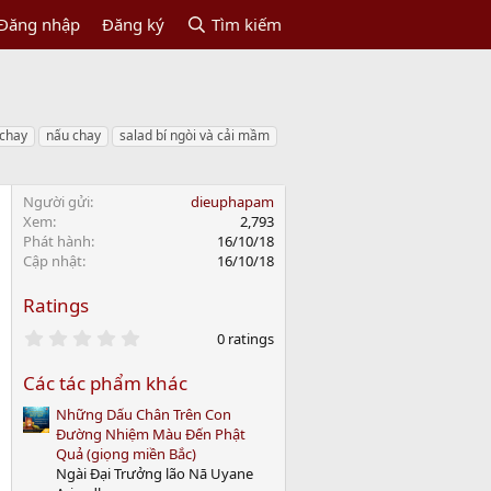
Đăng nhập
Đăng ký
Tìm kiếm
 chay
nấu chay
salad bí ngòi và cải mầm
Người gửi
dieuphapam
Xem
2,793
Phát hành
16/10/18
Cập nhật
16/10/18
Ratings
0
0 ratings
.
0
Các tác phẩm khác
0
s
Những Dấu Chân Trên Con
t
a
Đường Nhiệm Màu Đến Phật
r
Quả (giọng miền Bắc)
(
Ngài Đại Trưởng lão Nā Uyane
s