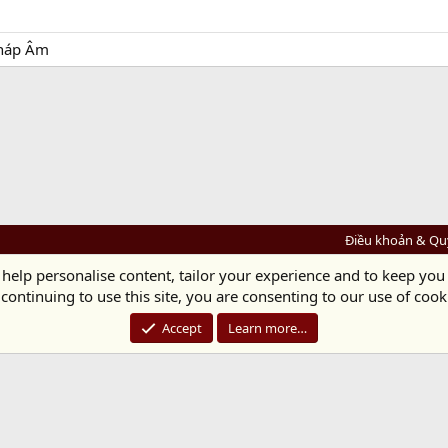
háp Âm
Điều khoản & Qu
 help personalise content, tailor your experience and to keep you 
Diệu Pháp Âm
continuing to use this site, you are consenting to our use of cook
Chùa Diệu Pháp - Số 72/14 Phú Mỹ, Phú Hòa Đông, Củ Chi, TP.HCM
(Xem Bản đồ)
Điện thoại: 028.36208438 | Email: bientap@dieuphapam.net
Accept
Learn more…
Chủ Nhiệm: Thích Minh Thiền