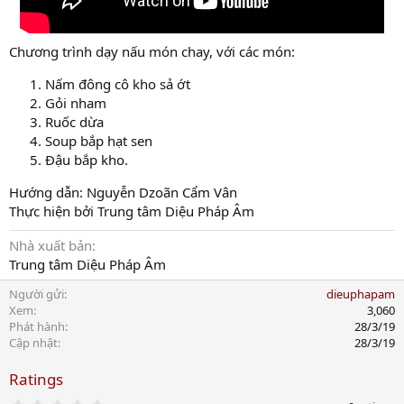
Chương trình dạy nấu món chay, với các món:
Nấm đông cô kho sả ớt
Gỏi nham
Ruốc dừa
Soup bắp hạt sen
Đậu bắp kho.
Hướng dẫn: Nguyễn Dzoãn Cẩm Vân
Thực hiện bởi Trung tâm Diệu Pháp Âm
Nhà xuất bản
Trung tâm Diệu Pháp Âm
Người gửi
dieuphapam
Xem
3,060
Phát hành
28/3/19
Cập nhật
28/3/19
Ratings