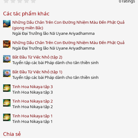
0
0 ratings
.
0
Các tác phẩm khác
0
s
Những Dấu Chân Trên Con Đường Nhiệm Màu Đến Phật Quả
t
a
(giọng miền Bắc)
r
Ngài Đại Trưởng lão Nā Uyane Ariyadhamma
(
s
Những Dấu Chân Trên Con Đường Nhiệm Màu Đến Phật Quả
)
Ngài Đại Trưởng lão Nā Uyane Ariyadhamma
Bắt Đầu Từ Việc Nhỏ (tập 2)
Tuyển tập các bài Pháp dành cho tân thiền sinh
Bắt Đầu Từ Việc Nhỏ (tập 1)
Tuyển tập các bài Pháp dành cho tân thiền sinh
Tinh Hoa Nikaya tập 3
Tinh Hoa Nikaya tập 3
Tinh Hoa Nikaya tập 2
Tinh Hoa Nikaya tập 2
Tinh Hoa Nikaya tập 1
Tinh Hoa Nikaya tập 1
Chia sẻ