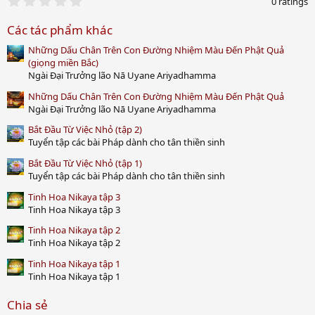
0 ratings
.
0
Các tác phẩm khác
0
s
Những Dấu Chân Trên Con Đường Nhiệm Màu Đến Phật Quả
t
a
(giọng miền Bắc)
r
Ngài Đại Trưởng lão Nā Uyane Ariyadhamma
(
s
Những Dấu Chân Trên Con Đường Nhiệm Màu Đến Phật Quả
)
Ngài Đại Trưởng lão Nā Uyane Ariyadhamma
Bắt Đầu Từ Việc Nhỏ (tập 2)
Tuyển tập các bài Pháp dành cho tân thiền sinh
Bắt Đầu Từ Việc Nhỏ (tập 1)
Tuyển tập các bài Pháp dành cho tân thiền sinh
Tinh Hoa Nikaya tập 3
Tinh Hoa Nikaya tập 3
Tinh Hoa Nikaya tập 2
Tinh Hoa Nikaya tập 2
Tinh Hoa Nikaya tập 1
Tinh Hoa Nikaya tập 1
Chia sẻ