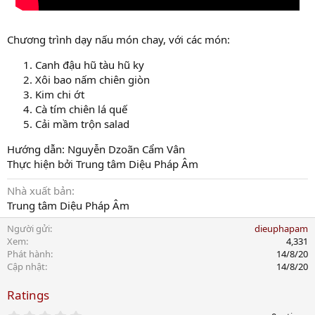
Chương trình dạy nấu món chay, với các món:
Canh đậu hũ tàu hũ ky
Xôi bao nấm chiên giòn
Kim chi ớt
Cà tím chiên lá quế
Cải mầm trộn salad
Hướng dẫn: Nguyễn Dzoãn Cẩm Vân
Thực hiện bởi Trung tâm Diệu Pháp Âm
Nhà xuất bản
Trung tâm Diệu Pháp Âm
Người gửi
dieuphapam
Xem
4,331
Phát hành
14/8/20
Cập nhật
14/8/20
Ratings
0