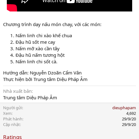
Chương trình dạy nấu món chay, với các món:
Nấm linh chi xào khế chua
Đậu hũ sốt me cay
Nấm mỡ xào cần tây
Đậu hũ nấm tương hột
Nấm linh chi sốt cà.
Hướng dẫn: Nguyễn Dzoãn Cẩm Vân
Thực hiện bởi Trung tâm Diệu Pháp Âm
Nhà xuất bản
Trung tâm Diệu Pháp Âm
Người gửi
dieuphapam
Xem
4,692
Phát hành
29/9/20
Cập nhật
29/9/20
Ratings