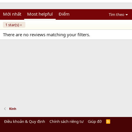
Mới nhất
Most helpful
Điểm
Tìm theo
1 star(s)
There are no reviews matching your filters.
Kinh
Điều khoản & Quy định
Chính sách riêng tư
Giúp đỡ
R
S
S