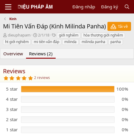
Đăng nhập
Đăng ký
Kinh
Mi Tiên Vấn Ðáp (Kinh Milinda Panha)
Tải về
N
C
T
dieuphapam
2/1/18
giới nghiêm
hòa thượng giới nghiêm
g
r
a
ht giới nghiêm
mi tiên vấn đáp
milinda
milinda panha
panha
ư
e
g
ờ
a
s
Overview
Reviews (2)
i
t
g
i
ử
o
Reviews
i
n
5
2 reviews
d
.
a
0
5 star
t
100%
0
s
e
t
4 star
0%
a
r
3 star
0%
(
s
)
2 star
0%
1 star
0%