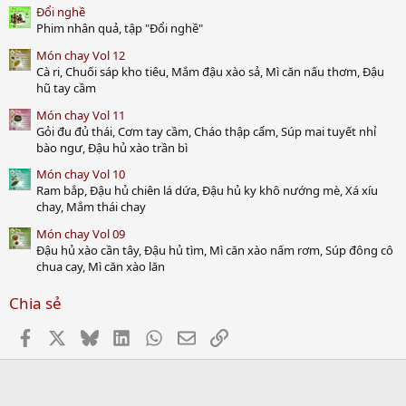
Đổi nghề
Phim nhân quả, tập "Đổi nghề"
Món chay Vol 12
Cà ri, Chuối sáp kho tiêu, Mắm đậu xào sả, Mì căn nấu thơm, Đậu
hũ tay cầm
Món chay Vol 11
Gỏi đu đủ thái, Cơm tay cầm, Cháo thập cẩm, Súp mai tuyết nhỉ
bào ngư, Đậu hủ xào trần bì
Món chay Vol 10
Ram bắp, Đậu hủ chiên lá dứa, Đậu hủ ky khô nướng mè, Xá xíu
chay, Mắm thái chay
Món chay Vol 09
Đậu hủ xào cần tây, Đậu hủ tìm, Mì căn xào nấm rơm, Súp đông cô
chua cay, Mì căn xào lăn
Chia sẻ
Facebook
X
Bluesky
LinkedIn
WhatsApp
Email
Link