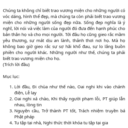
Chúng ta không chỉ biết trao vương miện cho những người có
vóc dáng, hình thể đẹp, mà chúng ta còn phải biết trao vương
miện cho những người sống đẹp nữa. Sống đẹp nghĩa là ý
nghĩ, lời nói và việc làm của người đó đưa đến hạnh phúc cho
bản thân họ và cho mọi người. Tới đâu họ cũng gieo rắc mầm
yêu thương, sự mát dịu an lành, thảnh thơi nơi họ. Mà họ
không bao giờ gieo rắc sự sợ hãi khổ đau, sự lo lắng buồn
phiền cho người khác. Những người như thế, chúng ta phải
biết trao vương miện cho họ.
(Trích lời đầu)
Mục lục:
Lời đầu, Đi chùa như thế nào, Oai nghi khi vào chánh
điện, Lễ lạy
Oai nghi xá chào, Khi thấy người phạm lỗi, PT giúp lẫn
nhau, lòng tin
Nguyện cầu, Trở thành PT tốt, Trách nhiệm truyền bá
Phật pháp
Tu tập tại nhà, Nghi thức thời khóa tu tập tại gia