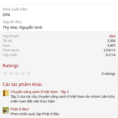
Nhà xuất bản
DPA
Người đọc
Thy Mai, Nguyễn Sinh
Người gửi
dpa
Tải về
3,306
Xem
3,407
Phát hành
27/6/12
Cập nhật
3/1/14
Ratings
0
0 ratings
.
0
Các tác phẩm khác
0
s
Chuyện vãng sanh ở Việt Nam - Tập 2
t
a
Tập 2 của các câu chuyện vãng sanh ở Việt Nam do nhóm Liên hữu
r
miền nam đất việt thực hiện
(
s
Phật ở đâu?
)
Phim nhân quả, tập Phật ở đâu