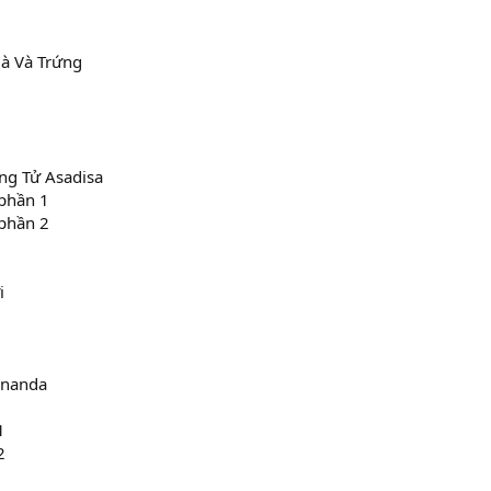
à Và Trứng
ng Tử Asadisa
phần 1
phần 2
i
ananda
1
2