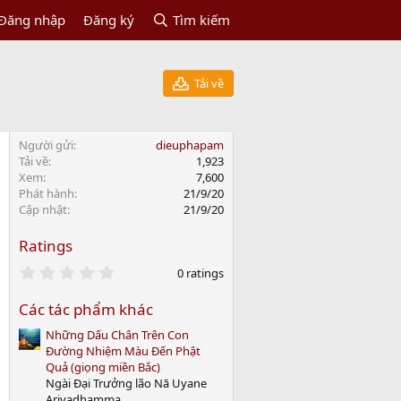
Đăng nhập
Đăng ký
Tìm kiếm
Tải về
Người gửi
dieuphapam
Tải về
1,923
Xem
7,600
Phát hành
21/9/20
Cập nhật
21/9/20
Ratings
0
0 ratings
.
0
Các tác phẩm khác
0
s
Những Dấu Chân Trên Con
t
a
Đường Nhiệm Màu Đến Phật
r
Quả (giọng miền Bắc)
(
Ngài Đại Trưởng lão Nā Uyane
s
Ariyadhamma