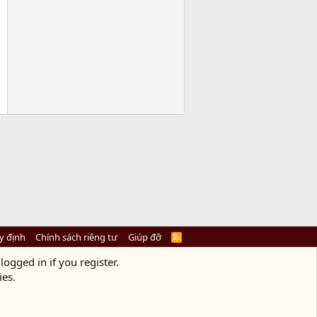
y định
Chính sách riêng tư
Giúp đỡ
R
S
S
logged in if you register.
ies.