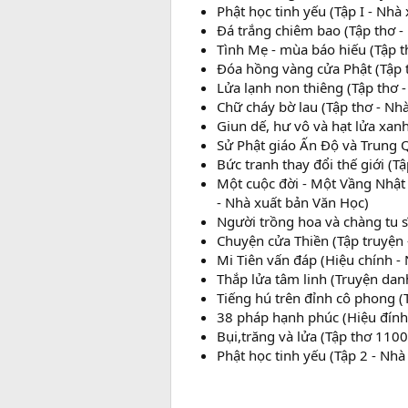
Phật học tinh yếu (Tập I - Nh
Đá trắng chiêm bao (Tập thơ 
Tình Mẹ - mùa báo hiếu (Tập 
Đóa hồng vàng cửa Phật (Tập 
Lửa lạnh non thiêng (Tập thơ 
Chữ cháy bờ lau (Tập thơ - Nh
Giun dế, hư vô và hạt lửa xan
Sử Phật giáo Ấn Độ và Trung Q
Bức tranh thay đổi thế giới (
Một cuộc đời - Một Vầng Nhật N
- Nhà xuất bản Văn Học)
Người trồng hoa và chàng tu 
Chuyện cửa Thiền (Tập truyện
Mi Tiên vấn đáp (Hiệu chính -
Thắp lửa tâm linh (Truyện danh
Tiếng hú trên đỉnh cô phong (
38 pháp hạnh phúc (Hiệu đính
Bụi,trăng và lửa (Tập thơ 110
Phật học tinh yếu (Tập 2 - N