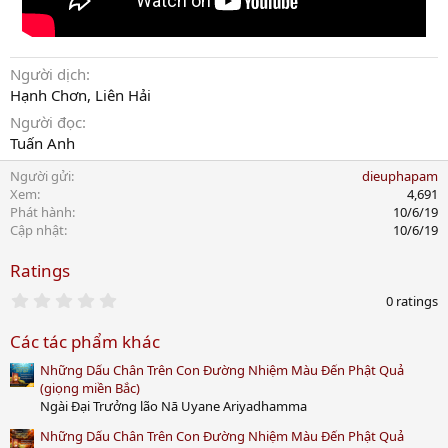
Người dịch
Hạnh Chơn, Liên Hải
Người đọc
Tuấn Anh
Người gửi
dieuphapam
Xem
4,691
Phát hành
10/6/19
Cập nhật
10/6/19
Ratings
0
0 ratings
.
0
Các tác phẩm khác
0
s
Những Dấu Chân Trên Con Đường Nhiệm Màu Đến Phật Quả
t
a
(giọng miền Bắc)
r
Ngài Đại Trưởng lão Nā Uyane Ariyadhamma
(
s
Những Dấu Chân Trên Con Đường Nhiệm Màu Đến Phật Quả