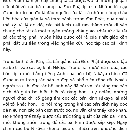
Đức Phật mà hiện nay chúng ta có được. Đó là những gì gần
gũi nhất với các bài giảng của Đức Phật lịch sử. Những lời dạy
được tìm trong đó là đầu nguồn của tất cả những dòng chảy
tiến hóa của giáo lý và thực hành trong đạo Phật, qua nhiều
thế kỷ. Vì lý do đó, các bài kinh Pāli tạo thành một di sản
chung cho tất cả mọi truyền thống Phật giáo. Phật tử của tất
cả các tông phái muốn hiểu được cội rễ của Phật giáo cần
phải đặt ưu tiên trong việc nghiên cứu học tập các bài kinh
này.
Trong kinh điển Pāli, các bài giảng của Đức Phật được sưu tập
và bố trí vào các bộ kinh Nikāya. Trong hai mươi năm qua, các
bản dịch mới bằng tiếng Anh của bốn bộ Nikāya chính đã
được in ra trong các bản in đẹp và phổ biến rộng rãi. Nhiều
người sau khi đọc các bộ kinh này đã nói với tôi rằng các bản
dịch đó giúp họ hiểu biết rõ ràng hơn. Tuy nhiên, những
người khác khi cố gắng tìm đọc các bản kinh Nikāya lại nói
với tôi khác hơn. Họ nói rằng trong khi các bản dịch này đọc
dễ hiểu hơn các bản dịch trước đó, họ vẫn cảm thấy khó khăn.
Họ không thể thấy được cấu trúc tổng quát của các bài kinh,
một khung sườn trong đó các bài kinh được sắp xếp. Ngay
chính các bộ Nikāya không giúp gì nhiều trên phương diện