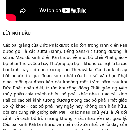
LỜI NÓI ĐẦU
Các bài giảng của Đức Phật được bảo tồn trong kinh điển Pāli
được gọi là các sutta (kinh), tiếng Sanskrit tương đương là
sūtra. Mặc dù kinh điển Pāli thuộc về một bộ phái Phật giáo –
bộ phái Theravāda hay Thượng tọa bộ – không có nghĩa là các
bài kinh này chỉ dành riêng cho Theravāda. Các bài kinh ấy
bắt nguồn từ giai đoạn sớm nhất của lịch sử văn học Phật
giáo, một giai đoạn kéo dài khoảng một trăm năm sau khi
Đức Phật nhập diệt, trước khi cộng đồng Phật giáo nguyên
thủy phân chia thành nhiều bộ phái khác nhau. Các bài kinh
Pāli có các bài kinh tương đương trong các bộ phái Phật giáo
Sơ kỳ khác – các bộ phái này ngày nay không còn hiện hữu,
đôi khi cũng rất giống bản Pāli, khác nhau chủ yếu là về bối
cảnh và cách bố trí, nhưng không khác nhau về mặt giáo lý.
Các bài kinh Pāli là những văn bản cổ xưa nhất về lời dạy của