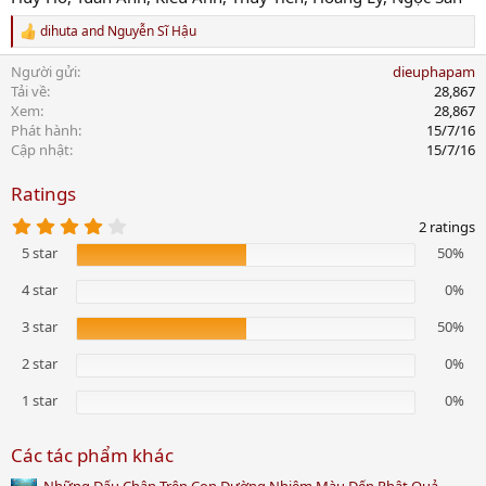
dihuta
and
Nguyễn Sĩ Hậu
R
e
Người gửi
dieuphapam
a
c
Tải về
28,867
t
Xem
28,867
i
Phát hành
15/7/16
o
Cập nhật
15/7/16
n
s
Ratings
:
4
2 ratings
.
5 star
50%
0
0
s
4 star
0%
t
a
3 star
50%
r
(
2 star
0%
s
)
1 star
0%
Các tác phẩm khác