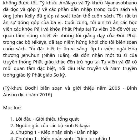
không được tốt. Tỳ-khưu Anālayo và Tỳ-khưu Nyanasobhano
đã đọc và góp ý về các phần dẫn nhập trong cuốn sách và
ông John Kelly đã giúp rà soát toàn thể cuốn sách. Tôi rất tri
ân sự đóng góp của ba vị. Cuối cùng, tôi xin tri ân các học
viên các khóa Pāli và khóa Phật Pháp tại Tu viện Bồ-đề với sự
quan tâm nồng nhiệt về những lời giảng dạy của Đức Phật
trong các bộ Nikāya, đã tạo niềm hứng khởi cho tôi biên soạn
cuốn sách. Tôi đặc biệt tri ân vị sáng lập tu viện, ngài Hòa
thượng JenChun (Nhân Tuấn), đã đón nhận một tu sĩ của
truyền thống Phật giáo khác đến trú ngụ tại Tu viện và đã có
mối quan tâm đặc biệt, nối cầu Bắc truyền và Nam truyền
trong giáo lý Phật giáo Sơ kỳ.
(Tỳ-khưu Bodhi biên soạn và giới thiệu năm 2005 - Bình
Anson dịch năm 2016)
Mục lục:
Lời đầu - Giới thiệu tổng quát
Nguồn gốc của các bộ kinh Nikaya
Chương 1 - Kiếp nhân sinh - Dẫn nhập
Chương 1 - Kiếp nhân sinh - Trích lục phần 1