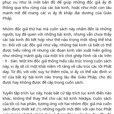
phục vụ như là một bản đồ để giúp những độc giả ấy đi
thông qua khu rừng của các bài kinh, hoặc như một con tàu
mạnh mẽ để mang các vị ấy đi khắp đại dương của Giáo
Pháp.
Nhóm độc giả thứ hai mà cuốn sách này nhắm đến là những
người, tuy đã quen với những bài kinh, nhưng vẫn chưa thấy
các bài kinh đó kết hợp như thế nào trong một tổng thể khả
tri. Đối với các độc giả như vậy, những bài kinh cá biệt có thể
được hiểu riêng rẽ nhưng các đoạn kinh văn xuất hiện giống
như những mảnh giấy của một trò chơi ghép hình rải rác trên
- 9 - bàn. Một khi độc giả thông hiểu cấu trúc trong cuốn sách
này, vị ấy sẽ có một khái niệm rõ ràng về cấu trúc các lời Phật
dạy. Từ đó, với việc suy tư thêm nữa, vị ấy có thể xác định vị
trí của bất kỳ bài kinh nào trong lâu đài Giáo Pháp, cho dù
được hay không được đề cập trong cuốn sách.
Tuyển tập trích lục này, hoặc bất cứ tập trích lục kinh điển nào
khác, không thể thay thế cho các bộ kinh Nikāya. Cuốn sách
của tôi có hai phần, tương ứng với hai nhóm độc giả mà cuốn
sách được thiết kế: (1) những người mới đến với văn học Phật