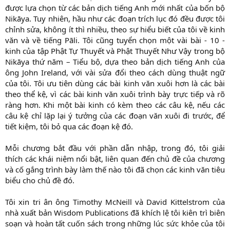
được lựa chọn từ các bản dịch tiếng Anh mới nhất của bốn bộ
Nikāya. Tuy nhiên, hầu như các đoạn trích lục đó đều được tôi
chỉnh sửa, không ít thì nhiều, theo sự hiểu biết của tôi về kinh
văn và về tiếng Pāli. Tôi cũng tuyển chọn một vài bài - 10 -
kinh của tập Phật Tự Thuyết và Phật Thuyết Như Vậy trong bộ
Nikāya thứ năm – Tiểu bộ, dựa theo bản dịch tiếng Anh của
ông John Ireland, với vài sửa đổi theo cách dùng thuật ngữ
của tôi. Tôi ưu tiên dùng các bài kinh văn xuôi hơn là các bài
theo thể kệ, vì các bài kinh văn xuôi trình bày trực tiếp và rõ
ràng hơn. Khi một bài kinh có kèm theo các câu kệ, nếu các
câu kệ chỉ lặp lại ý tưởng của các đoạn văn xuôi đi trước, để
tiết kiệm, tôi bỏ qua các đoạn kệ đó.
Mỗi chương bắt đầu với phần dẫn nhập, trong đó, tôi giải
thích các khái niệm nổi bật, liên quan đến chủ đề của chương
và cố gắng trình bày làm thế nào tôi đã chọn các kinh văn tiêu
biểu cho chủ đề đó.
Tôi xin tri ân ông Timothy McNeill và David Kittelstrom của
nhà xuất bản Wisdom Publications đã khích lệ tôi kiên trì biên
soạn và hoàn tất cuốn sách trong những lúc sức khỏe của tôi