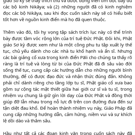
giáo Sơ kỳ sẽ thấy thích thú và được động viên tìm đọc đầy đủ
các bộ kinh Nikāya; và (2) những người đã có kinh nghiệm
đọc các bộ Nikāya, sau khi đọc cuốn sách này sẽ có hiểu biết
tốt hơn về nguồn kinh điển mà họ đã quen thuộc.
Thêm vào đó, tôi hy vọng tập sách trích lục này có thể trình
bày được tầm vóc rộng lớn của trí tuệ Đức Phật. Đôi khi, Phật
giáo Sơ kỳ được xem như là một công phu tu tập xuất ly thế
tục, chủ yếu dành cho các nhà tu khổ hạnh và ẩn sĩ. Nhưng
các bài giảng cổ xưa trong kinh điển Pāli cho chúng ta thấy rõ
ràng là trí tuệ và lòng từ bi của Đức Phật đã đi sâu vào đời
sống thế tục, cung cấp các hướng dẫn cho những người bình
thường, để có được đạo đức và nhận thức đúng đắn. Không
phải chỉ dành riêng cho tầng lớp tu sĩ, Phật giáo cổ xưa bao
gồm sự cộng tác mật thiết giữa hai giới cư sĩ và tu sĩ, trong
nhiệm vụ chung là giữ gìn lời dạy của Đức Phật và đồng thời
giúp đỡ lẫn nhau trong nỗ lực đi trên con đường đưa đến sự
tận diệt đau khổ. Để hoàn thành nhiệm vụ này, Giáo Pháp đã
cung cấp những hướng dẫn, cảm hứng, niềm vui và sự khích
lệ dồi dào và thâm sâu.
Hầu như tất cả các đoạn kinh văn trong cuốn sách này đã