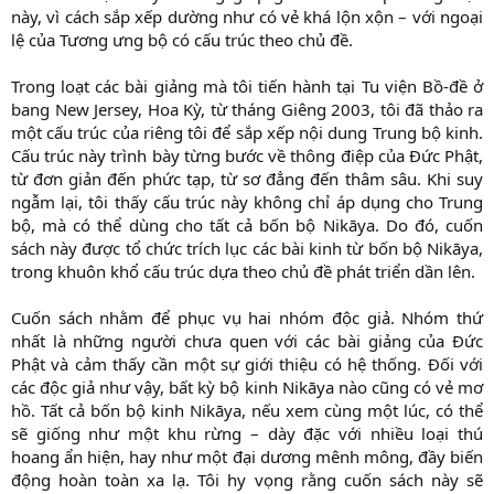
này, vì cách sắp xếp dường như có vẻ khá lộn xộn – với ngoại
lệ của Tương ưng bộ có cấu trúc theo chủ đề.
Trong loạt các bài giảng mà tôi tiến hành tại Tu viện Bồ-đề ở
bang New Jersey, Hoa Kỳ, từ tháng Giêng 2003, tôi đã thảo ra
một cấu trúc của riêng tôi để sắp xếp nội dung Trung bộ kinh.
Cấu trúc này trình bày từng bước về thông điệp của Đức Phật,
từ đơn giản đến phức tạp, từ sơ đẳng đến thâm sâu. Khi suy
ngẫm lại, tôi thấy cấu trúc này không chỉ áp dụng cho Trung
bộ, mà có thể dùng cho tất cả bốn bộ Nikāya. Do đó, cuốn
sách này được tổ chức trích lục các bài kinh từ bốn bộ Nikāya,
trong khuôn khổ cấu trúc dựa theo chủ đề phát triển dần lên.
Cuốn sách nhằm để phục vụ hai nhóm độc giả. Nhóm thứ
nhất là những người chưa quen với các bài giảng của Đức
Phật và cảm thấy cần một sự giới thiệu có hệ thống. Đối với
các độc giả như vậy, bất kỳ bộ kinh Nikāya nào cũng có vẻ mơ
hồ. Tất cả bốn bộ kinh Nikāya, nếu xem cùng một lúc, có thể
sẽ giống như một khu rừng – dày đặc với nhiều loại thú
hoang ẩn hiện, hay như một đại dương mênh mông, đầy biến
động hoàn toàn xa lạ. Tôi hy vọng rằng cuốn sách này sẽ