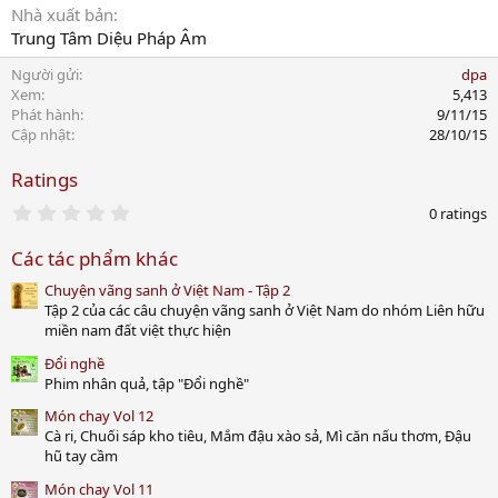
Nhà xuất bản
Trung Tâm Diệu Pháp Âm
Người gửi
dpa
Xem
5,413
Phát hành
9/11/15
Cập nhật
28/10/15
Ratings
0
0 ratings
.
0
Các tác phẩm khác
0
s
Chuyện vãng sanh ở Việt Nam - Tập 2
t
a
Tập 2 của các câu chuyện vãng sanh ở Việt Nam do nhóm Liên hữu
r
miền nam đất việt thực hiện
(
s
Đổi nghề
)
Phim nhân quả, tập "Đổi nghề"
Món chay Vol 12
Cà ri, Chuối sáp kho tiêu, Mắm đậu xào sả, Mì căn nấu thơm, Đậu
hũ tay cầm
Món chay Vol 11