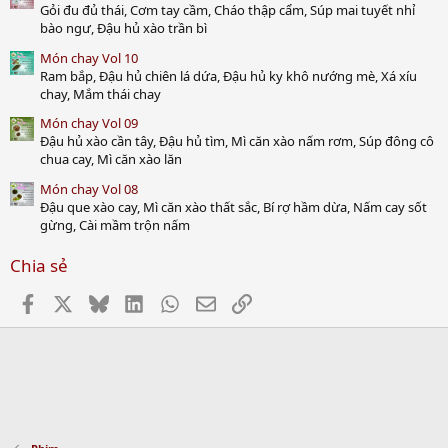
Gỏi đu đủ thái, Cơm tay cầm, Cháo thập cẩm, Súp mai tuyết nhỉ
bào ngư, Đậu hủ xào trần bì
Món chay Vol 10
Ram bắp, Đậu hủ chiên lá dứa, Đậu hủ ky khô nướng mè, Xá xíu
chay, Mắm thái chay
Món chay Vol 09
Đậu hủ xào cần tây, Đậu hủ tìm, Mì căn xào nấm rơm, Súp đông cô
chua cay, Mì căn xào lăn
Món chay Vol 08
Đậu que xào cay, Mì căn xào thất sắc, Bí rợ hầm dừa, Nấm cay sốt
gừng, Cài mầm trộn nấm
Chia sẻ
Facebook
X
Bluesky
LinkedIn
WhatsApp
Email
Link