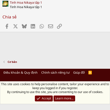
Tinh Hoa Nikaya tập 1
Tinh Hoa Nikaya tập 1
Chia sẻ
Facebook
X
Bluesky
LinkedIn
WhatsApp
Email
Link
Cơ bản
Điều khoản & Quy định
Chính sách riêng tư
Giúp đỡ
R
S
S
This site uses cookies to help personalise content, tailor your experience and to
Diệu Pháp Âm
keep you logged in if you register.
Chùa Diệu Pháp - Số 72/14 Phú Mỹ, Phú Hòa Đông, Củ Chi, TP.HCM
(Xem Bản
By continuing to use this site, you are consenting to our use of cookies.
đồ)
Điện thoại: 028.36208438 | Email: bientap@dieuphapam.net
Accept
Learn more…
Chủ Nhiệm: Thích Minh Thiền