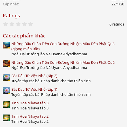
Cập nhật
22/1/20
Ratings
0
0 ratings
.
0
Các tác phẩm khác
0
s
Những Dấu Chân Trên Con Đường Nhiệm Màu Đến Phật Quả
t
a
(giọng miền Bắc)
r
Ngài Đại Trưởng lão Nā Uyane Ariyadhamma
(
s
Những Dấu Chân Trên Con Đường Nhiệm Màu Đến Phật Quả
)
Ngài Đại Trưởng lão Nā Uyane Ariyadhamma
Bắt Đầu Từ Việc Nhỏ (tập 2)
Tuyển tập các bài Pháp dành cho tân thiền sinh
Bắt Đầu Từ Việc Nhỏ (tập 1)
Tuyển tập các bài Pháp dành cho tân thiền sinh
Tinh Hoa Nikaya tập 3
Tinh Hoa Nikaya tập 3
Tinh Hoa Nikaya tập 2
Tinh Hoa Nikaya tập 2