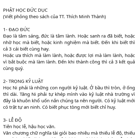
PHẬT HỌC ĐỨC DỤC
(Viết phỏng theo sách của TT. Thích Minh Thành)
1- ĐẠO ĐỨC
Đạo là tâm sáng, đức là tâm lành. Hoặc sanh ra đã biết, hoặc
nhờ học mà biết, hoặc kinh nghiệm mà biết. Đến khi biết thì
cả 3 cái biết cùng hay.
Hoặc ưa thích mà làm lành, hoặc được lợi mà làm lành, hoặc
vì bắt buộc mà làm lành. Đến khi thành công thì cả 3 kết quả
cùng quý.
2- TRỌNG KỶ LUẬT
Học Ni phải là những con người kỷ luật. Ở bầu thì tròn, ở ống
thì dài. Tăng Ni phải tự khép mình vào kỷ luật nhà trường vì
đây là khuôn khổ uốn nắn chúng ta nên người. Có kỷ luật mới
có trật tự an ninh. Có biết phục tòng mới biết chỉ huy.
3- LỄ ĐỘ
Tiên học lễ, hậu học văn.
Văn chương chữ nghĩa tài giỏi bao nhiêu mà thiếu lễ độ, thiếu